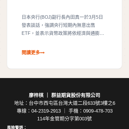
日本央行(BOJ)副行長內田真一於3月5日
發表談話，強調央行短期內無意出售
ETF，並表示貨幣政策將依經濟與通膨…
廖梓棋 ｜ 群益期貨股份有限公司
地址：台中市西屯區台灣大道二段633號3樓之6
專線：04-2319-2913 ｜ 手機：0909-478-703
114年金管期分字第003號
風險警語：