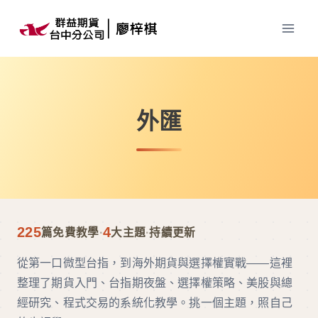
Skip
to
content
外匯
225
4
篇免費教學
·
大主題
·
持續更新
從第一口微型台指，到海外期貨與選擇權實戰——這裡
整理了期貨入門、台指期夜盤、選擇權策略、美股與總
經研究、程式交易的系統化教學。挑一個主題，照自己