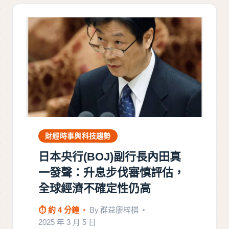
財經時事與科技趨勢
日本央行(BOJ)副行長內田真
一發聲：升息步伐審慎評估，
全球經濟不確定性仍高
⏱ 約 4 分鐘
By
群益廖梓棋
2025 年 3 月 5 日