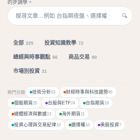
的步調學。
🔍
全部
投資知識教學
225
72
總經與時事觀點
商品交易
66
80
市場別投資
31
技術分析
財經時事與科技趨勢
熱門分類
53
45
個股期貨
台股與ETF
台指期貨
25
24
18
總體經濟與數據
海外期貨
13
11
投資心理與交易紀律
選擇權
美股投資
10
10
7