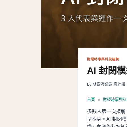
財經時事與科技趨勢
AI 封閉
By
期貨營業員 廖梓棋
首頁
»
財經時事與科
多數人第一次接觸 
型本身。AI 封
懂。內容為科技知