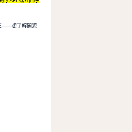
 API 或介面呼
反——想了解開源