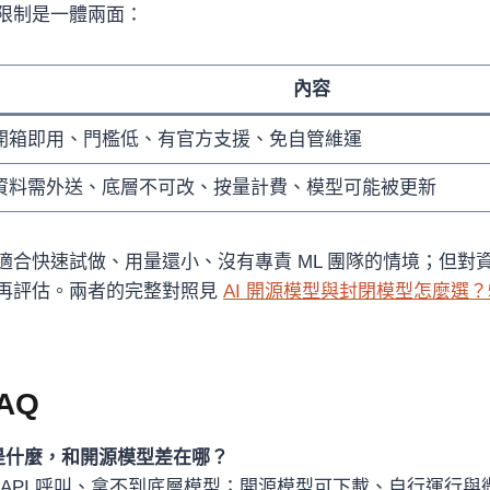
限制是一體兩面：
內容
開箱即用、門檻低、有官方支援、免自管維運
資料需外送、底層不可改、按量計費、模型可能被更新
適合快速試做、用量還小、沒有專責 ML 團隊的情境；但對
再評估。兩者的完整對照見
AI 開源模型與封閉模型怎麼選？
AQ
型是什麼，和開源模型差在哪？
 API 呼叫、拿不到底層模型；開源模型可下載、自行運行與