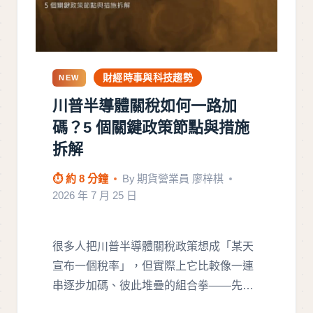
財經時事與科技趨勢
NEW
川普半導體關稅如何一路加
碼？5 個關鍵政策節點與措施
拆解
⏱ 約 8 分鐘
By
期貨營業員 廖梓棋
2026 年 7 月 25 日
很多人把川普半導體關稅政策想成「某天
宣布一個稅率」，但實際上它比較像一連
串逐步加碼、彼此堆疊的組合拳——先給
名…