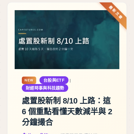
台股與ETF
NEW
|
財經時事與科技趨勢
處置股新制 8/10 上路：這
6 個重點看懂天數減半與 2
分鐘撮合