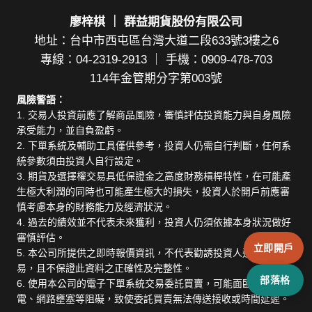
廖梓棋 ｜ 群益期貨股份有限公司
地址：台中市西屯區台灣大道二段633號3樓之6
專線：04-2319-2913 ｜ 手機：0909-478-703
114年金管期分字第003號
風險警語：
1. 交易人投資前應了解商品風險，審慎評估投資能力與自身風險
承受能力，並自負盈虧。
2. 下單系統及輔助工具僅供參考，投資人仍需自行判斷，任何系
統參數須由投資人自行設定。
3. 期貨及選擇權交易具低保證金之高度財務槓桿特性，在可能產
生極大利潤的同時也可能產生極大的損失，投資人於開戶前應審
慎考慮本身的財務能力及經濟狀況。
4. 過去的績效並不代表未來獲利，投資人仍須依據本身狀況做好
審慎評估。
立即開戶
5. 本公司所提供之即時報價資訊，不代表勸誘投資人進行期貨交
易，且不保證此資料之正確性及完整性。
部落格
6. 使用本公司的電子下單系統交易委託買賣，可能面臨斷線、斷
電、網路壅塞等阻礙，致使委託買賣無法傳送接收或時間延遲。