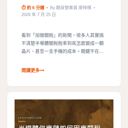
⏱ 約 6 分鐘
By
期貨營業員 廖梓棋
2026 年 7 月 25 日
看到「加徵關稅」的新聞，很多人其實搞
不清楚半導體關稅稅率到底怎麼變成一顆
晶片、甚至一支手機的成本。關鍵不在背
某…