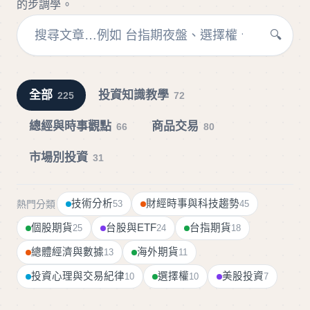
的步調學。
🔍
全部
投資知識教學
225
72
總經與時事觀點
商品交易
66
80
市場別投資
31
技術分析
財經時事與科技趨勢
熱門分類
53
45
個股期貨
台股與ETF
台指期貨
25
24
18
總體經濟與數據
海外期貨
13
11
投資心理與交易紀律
選擇權
美股投資
10
10
7