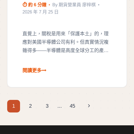
⏱ 約 6 分鐘
By
期貨營業員 廖梓棋
2026 年 7 月 25 日
直覺上，關稅是用來「保護本土」的，理
應對美國半導體公司有利。但真實情況複
雜得多——半導體是高度全球分工的產
業，…
Page
Next
1
2
3
...
45
navigation
Page