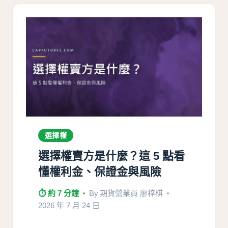
選擇權
選擇權賣方是什麼？這 5 點看
懂權利金、保證金與風險
⏱ 約 7 分鐘
By
期貨營業員 廖梓棋
2026 年 7 月 24 日