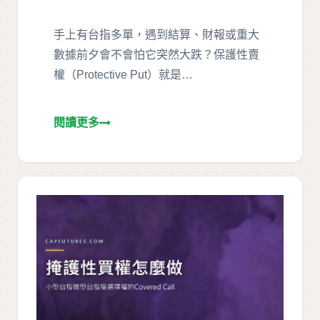
手上有台指多單，遇到結算、財報或重大
數據前夕會不會怕它突然大跌？保護性賣
權（Protective Put）就是…