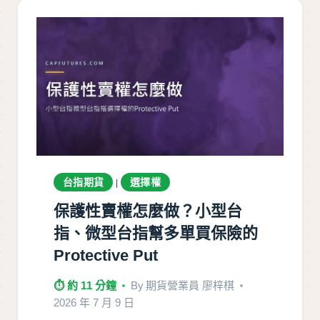
台指期貨
選擇權
|
保護性賣權怎麼做？小型台
指、微型台指幫多單買保險的
Protective Put
⏱ 約 11 分鐘
By
期貨營業員 廖梓棋
2026 年 7 月 9 日