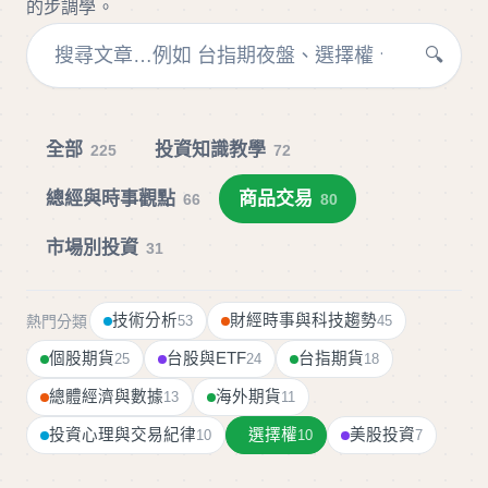
的步調學。
🔍
全部
投資知識教學
225
72
總經與時事觀點
商品交易
66
80
市場別投資
31
技術分析
財經時事與科技趨勢
熱門分類
53
45
個股期貨
台股與ETF
台指期貨
25
24
18
總體經濟與數據
海外期貨
13
11
投資心理與交易紀律
選擇權
美股投資
10
10
7