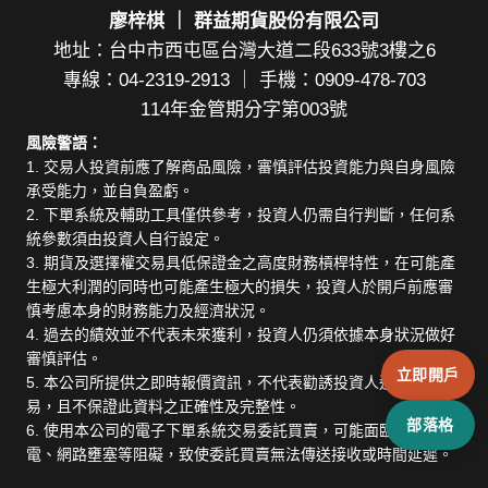
廖梓棋 ｜ 群益期貨股份有限公司
地址：台中市西屯區台灣大道二段633號3樓之6
專線：04-2319-2913 ｜ 手機：0909-478-703
114年金管期分字第003號
風險警語：
1. 交易人投資前應了解商品風險，審慎評估投資能力與自身風險
承受能力，並自負盈虧。
2. 下單系統及輔助工具僅供參考，投資人仍需自行判斷，任何系
統參數須由投資人自行設定。
3. 期貨及選擇權交易具低保證金之高度財務槓桿特性，在可能產
生極大利潤的同時也可能產生極大的損失，投資人於開戶前應審
慎考慮本身的財務能力及經濟狀況。
4. 過去的績效並不代表未來獲利，投資人仍須依據本身狀況做好
審慎評估。
立即開戶
5. 本公司所提供之即時報價資訊，不代表勸誘投資人進行期貨交
易，且不保證此資料之正確性及完整性。
部落格
6. 使用本公司的電子下單系統交易委託買賣，可能面臨斷線、斷
電、網路壅塞等阻礙，致使委託買賣無法傳送接收或時間延遲。