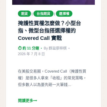
期貨
台指期貨
選擇權
|
|
掩護性買權怎麼做？小型台
指、微型台指搭選擇權的
Covered Call 實戰
⏱ 約 11 分鐘
By
群益廖梓棋
2026 年 7 月 8 日
在美股交易圈，Covered Call（掩護性買
權）是很多人拿來「收租」的常見策略，
但多數人以為要先砸一大筆錢…