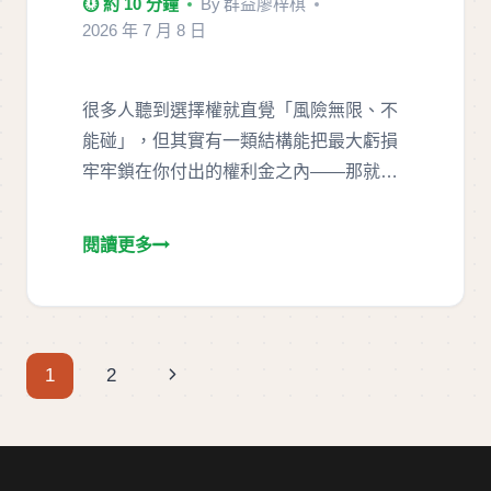
⏱ 約 10 分鐘
By
群益廖梓棋
2026 年 7 月 8 日
很多人聽到選擇權就直覺「風險無限、不
能碰」，但其實有一類結構能把最大虧損
牢牢鎖在你付出的權利金之內——那就是
選…
Page
Next
1
2
navigation
Page