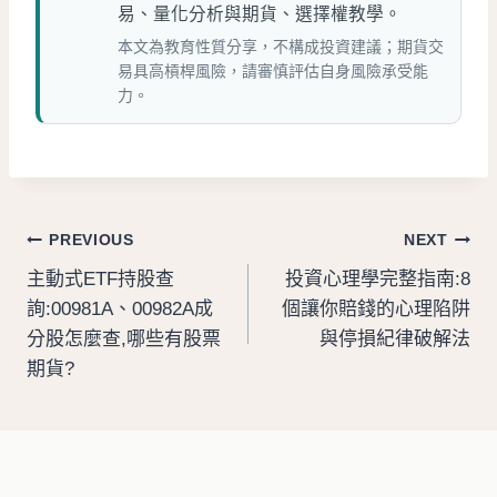
易、量化分析與期貨、選擇權教學。
本文為教育性質分享，不構成投資建議；期貨交
易具高槓桿風險，請審慎評估自身風險承受能
力。
文
PREVIOUS
NEXT
主動式ETF持股查
投資心理學完整指南:8
章
詢:00981A、00982A成
個讓你賠錢的心理陷阱
導
分股怎麼查,哪些有股票
與停損紀律破解法
期貨?
覽