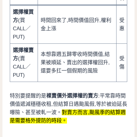
選擇權買
方
(買
時間回來了,時間價值回升,權利
受
CALL／
金上漲
惠
PUT)
選擇權賣
本想靠週五歸零收時間價值,結
方
(賣
受
果被順延、賣出的選擇權回升,
CALL／
傷
還要多扛一個假期的風險
PUT)
特別要提醒的是
裸賣價外選擇權的賣方
:平常靠時間
價值遞減穩穩收租,但結算日遇颱風假,等於被迫延長
曝險、甚至被軋一波。
對賣方而言,颱風季的結算週
是需要格外提防的時段。