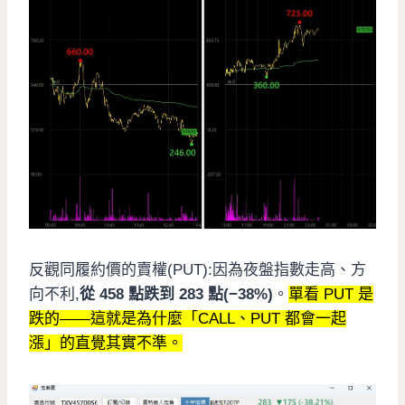
反觀同履約價的賣權(PUT):因為夜盤指數走高、方
向不利,
從 458 點跌到 283 點(−38%)
。
單看 PUT 是
跌的——這就是為什麼「CALL、PUT 都會一起
漲」的直覺其實不準。