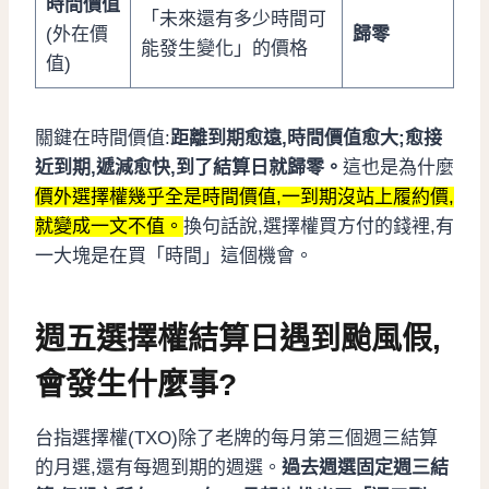
時間價值
「未來還有多少時間可
(外在價
歸零
能發生變化」的價格
值)
關鍵在時間價值:
距離到期愈遠,時間價值愈大;愈接
近到期,遞減愈快,到了結算日就歸零。
這也是為什麼
價外選擇權幾乎全是時間價值,一到期沒站上履約價,
就變成一文不值。
換句話說,選擇權買方付的錢裡,有
一大塊是在買「時間」這個機會。
週五選擇權結算日遇到颱風假,
會發生什麼事?
台指選擇權(TXO)除了老牌的每月第三個週三結算
的月選,還有每週到期的週選。
過去週選固定週三結