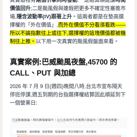
其實這裡有
兩個引擎同時發動
:一是結算順延讓
時間
價值回升
;二是颱風假與連假把更多不確定性塞進市
場,
隱含波動率(IV)跟著上升
。這兩者都是在墊高選
擇權的「外在價值」,
而外在價值不分看漲看跌——
所以不論指數往上或往下,選擇權的這塊價值都被機
制往上推。
以下用一次真實的颱風假盤面來看。
真實案例:巴威颱風夜盤,45700 的
CALL、PUT 與加總
2026 年 7 月 9 日(週四)晚間八時,台北市宣布隔天
停班停課,週五到期的台指選擇權結算因此順延到下
一個營業日: