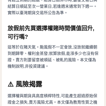
有週五到期的週選。結算日遇休市時,最後交易日與
結算日順延至次一營業日,若逢週末通常到下週一。
實際以臺灣期貨交易所公告為準。
放假前先買選擇權賭時間價值回升,
可行嗎?
這等於在賭天氣。颱風假不一定會放,沒放就繼續朝
到期歸零、權利金蒸發;就算放假,能漲多少也沒有保
證。賣方則要留意被順延、被軋的風險。本文僅為
機制說明,非投資建議。
⚠️ 風險揭露
選擇權與期貨具高度槓桿特性,可能產生超過原始保
證金之損失,賣方風險尤高。本文僅為教育性質之機