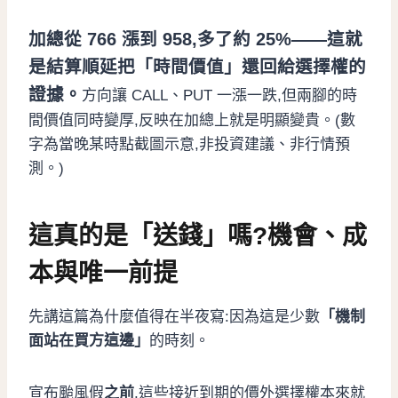
加總從 766 漲到 958,多了約 25%——這就
是結算順延把「時間價值」還回給選擇權的
證據。
方向讓 CALL、PUT 一漲一跌,但兩腳的時
間價值同時變厚,反映在加總上就是明顯變貴。(數
字為當晚某時點截圖示意,非投資建議、非行情預
測。)
這真的是「送錢」嗎?機會、成
本與唯一前提
先講這篇為什麼值得在半夜寫:因為這是少數
「機制
面站在買方這邊」
的時刻。
宣布颱風假
之前
,這些接近到期的價外選擇權本來就