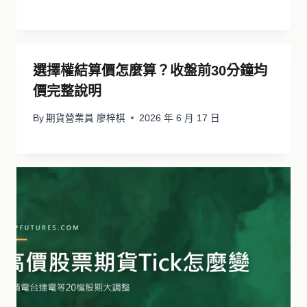
選擇權結算價怎麼算？收盤前30分鐘均
價完整說明
By
期貨營業員 廖梓棋
2026 年 6 月 17 日