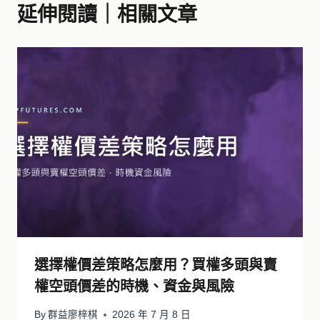
延伸閱讀｜相關文章
選擇權價差策略怎麼用？買權多頭與賣
權空頭價差的時機、資金與風險
By
群益廖梓棋
2026 年 7 月 8 日