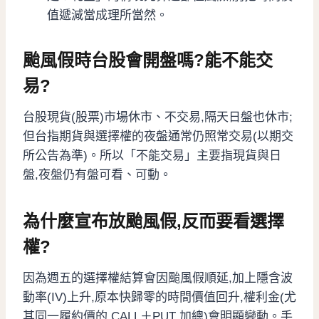
值遞減當成理所當然。
颱風假時台股會開盤嗎?能不能交
易?
台股現貨(股票)市場休市、不交易,隔天日盤也休市;
但台指期貨與選擇權的夜盤通常仍照常交易(以期交
所公告為準)。所以「不能交易」主要指現貨與日
盤,夜盤仍有盤可看、可動。
為什麼宣布放颱風假,反而要看選擇
權?
因為週五的選擇權結算會因颱風假順延,加上隱含波
動率(IV)上升,原本快歸零的時間價值回升,權利金(尤
其同一履約價的 CALL＋PUT 加總)會明顯變動。手