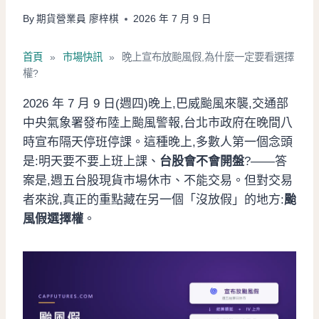
By
期貨營業員 廖梓棋
2026 年 7 月 9 日
首頁
»
市場快訊
»
晚上宣布放颱風假,為什麼一定要看選擇
權?
2026 年 7 月 9 日(週四)晚上,巴威颱風來襲,交通部
中央氣象署發布陸上颱風警報,台北市政府在晚間八
時宣布隔天停班停課。這種晚上,多數人第一個念頭
是:明天要不要上班上課、
台股會不會開盤
?——答
案是,週五台股現貨市場休市、不能交易。但對交易
者來說,真正的重點藏在另一個「沒放假」的地方:
颱
風假選擇權
。