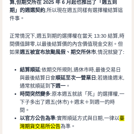
算,但期交所在 2025 年 6 月起也推出了「週五到
期」的週選契約
,所以現在週五同樣有選擇權結算這
件事。
正常情況下,週五到期的選擇權在當天 13:30 結算,時
間價值歸零,以最後結算價的內含價值現金交割。但
如果
週五被宣布放颱風假、期交所休市
,情況就變了:
結算順延
:依期交所規則,遇休市時,最後交易日
與最後結算日會
順延至次一營業日
;若適逢週末,
通常就順延到
下週一
。
時間突然變多
:原本週五就該「死」的選擇權,一
下子多出了週五(休市)＋週末＋到週一的時
間。
以官方公告為準
:實際順延方式與日期,一律以
臺
灣期貨交易所公告
為準。