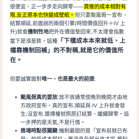
很便宜、正一步步走向歸零——
買進的成本相對有
限,反正原本也快變成壁紙。
但只要颱風假一宣布、
結算順延,前面說的兩個引擎(時間價值回升＋IV 上
升)就會
機制性地
把外在價值墊回來,不太理會指數
「下檔成本本來就低、上
當下是漲是跌。這種
檔靠機制回補」的不對稱,就是它的價值所
在。
但要誠實面對
唯一、也是最大的前提
:
颱風假真的要放
:放不放通常傍晚到晚間才由地
方政府宣布。真的宣布,順延與 IV 上升就會發
生;沒宣布,選擇權就照原訂結算、繼續歸零。這
一步押的是天氣,不是行情。
進場時點很關鍵
:機制最甜的是「宣布前就已布