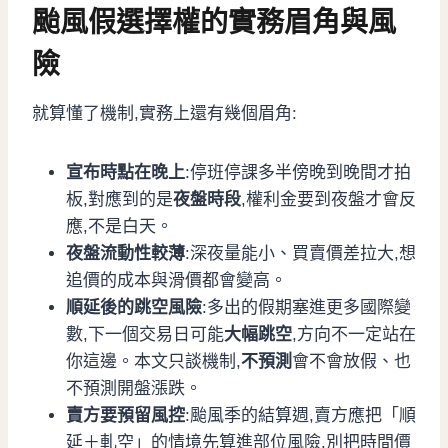
颱風假選擇權的實務眉角與風
險
就算懂了機制,實務上還有幾個眉角:
宣布時點在晚上
:停班停課多半傍晚到晚間才拍
板,對應到的是
夜盤時段
,權利金要到夜盤才會反
應,不是白天。
夜盤流動性較薄
:深夜量能小、買賣價差拉大,想
追價的成本與滑價都會變高。
順延後的跳空風險
:多出的假期塞進更多國際變
數,下一個交易日可能
大幅跳空
,方向不一定站在
你這邊。本文只談機制,
不預測
會不會放假、也
不預測開盤漲跌。
賣方要預留風控
:颱風季的結算週,賣方應把「順
延＋軋空」的情境先算進部位風險,別把時間價