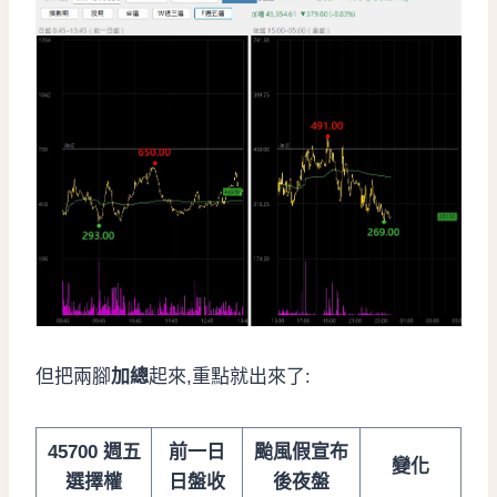
但把兩腳
加總
起來,重點就出來了:
45700 週五
前一日
颱風假宣布
變化
選擇權
日盤收
後夜盤