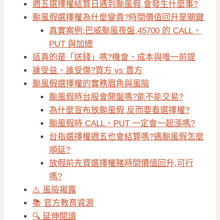
週五選擇權結算日遇到颱風假,會發生什麼事?
颱風假選擇權為什麼變貴?時間價值回升是關鍵
真實案例:巴威颱風夜盤,45700 的 CALL、
PUT 與加總
這真的是「送錢」嗎?機會、成本與唯一前提
誰受益、誰受傷?買方 vs 賣方
颱風假選擇權的實務眉角與風險
颱風假時台股會開盤嗎?能不能交易?
為什麼宣布放颱風假,反而要看選擇權?
颱風假時 CALL、PUT 一定會一起漲嗎?
台指選擇權週五也會結算嗎?遇颱風假怎麼
順延?
放假前先買選擇權賭時間價值回升,可行
嗎?
⚠️ 風險揭露
📚 官方教育資源
🔍 延伸閱讀