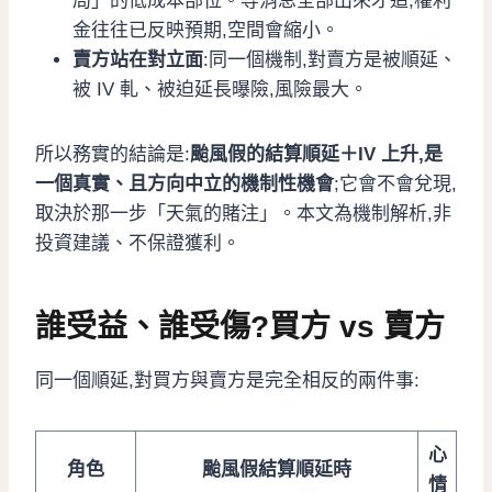
局」的低成本部位。等消息全部出來才追,權利
金往往已反映預期,空間會縮小。
賣方站在對立面
:同一個機制,對賣方是被順延、
被 IV 軋、被迫延長曝險,風險最大。
所以務實的結論是:
颱風假的結算順延＋IV 上升,是
一個真實、且方向中立的機制性機會
;它會不會兌現,
取決於那一步「天氣的賭注」。本文為機制解析,非
投資建議、不保證獲利。
誰受益、誰受傷?買方 vs 賣方
同一個順延,對買方與賣方是完全相反的兩件事:
心
角色
颱風假結算順延時
情