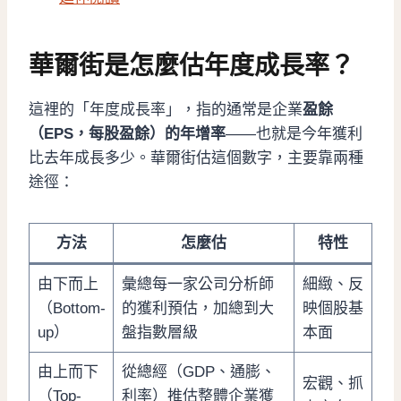
華爾街是怎麼估年度成長率？
這裡的「年度成長率」，指的通常是企業
盈餘
（EPS，每股盈餘）的年增率
——也就是今年獲利
比去年成長多少。華爾街估這個數字，主要靠兩種
途徑：
方法
怎麼估
特性
由下而上
彙總每一家公司分析師
細緻、反
（Bottom-
的獲利預估，加總到大
映個股基
up）
盤指數層級
本面
由上而下
從總經（GDP、通膨、
宏觀、抓
（Top-
利率）推估整體企業獲