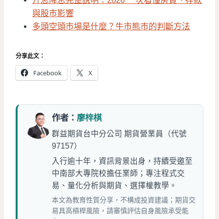
升息降息完整說明：2026 一次看懂房貸、存款
與股市影響
多頭空頭市場是什麼？牛市熊市的判斷方法
分享此文：
Facebook
X
作者：
廖梓棋
群益期貨台中分公司 期貨營業員（代號
97157）
入行逾十年，資訊背景出身，持續受邀至
中南部大專院校擔任業師；專注程式交
易、量化分析與期貨、選擇權教學。
本文為教育性質分享，不構成投資建議；期貨交
易具高槓桿風險，請審慎評估自身風險承受能