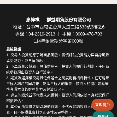
廖梓棋 ｜ 群益期貨股份有限公司
地址：台中市西屯區台灣大道二段633號3樓之6
專線：04-2319-2913 ｜ 手機：0909-478-703
114年金管期分字第003號
風險警語：
1. 交易人投資前應了解商品風險，審慎評估投資能力與自身風險
承受能力，並自負盈虧。
2. 下單系統及輔助工具僅供參考，投資人仍需自行判斷，任何系
統參數須由投資人自行設定。
3. 期貨及選擇權交易具低保證金之高度財務槓桿特性，在可能產
生極大利潤的同時也可能產生極大的損失，投資人於開戶前應審
慎考慮本身的財務能力及經濟狀況。
4. 過去的績效並不代表未來獲利，投資人仍須依據本身狀況做好
審慎評估。
立即開戶
5. 本公司所提供之即時報價資訊，不代表勸誘投資人進行期貨交
易，且不保證此資料之正確性及完整性。
部落格