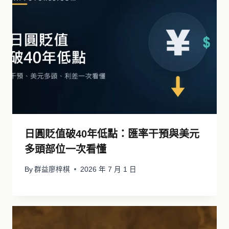
日圓貶值破40年低點：匯率干預與美元
多頭部位一次看懂
By
群益廖梓棋
2026 年 7 月 1 日