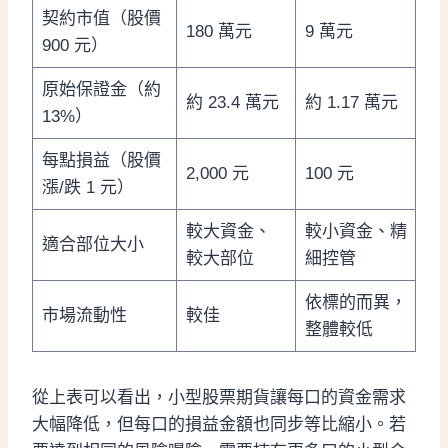
契約市值（股價
180 萬元
9 萬元
900 元）
原始保證金（約
約 23.4 萬元
約 1.17 萬元
13%）
每點損益（股價
2,000 元
100 元
漲/跌 1 元）
較大資金、
較小資金、精
適合部位大小
較大部位
細控管
依標的而異，
市場流動性
較佳
整體較低
從上表可以看出，小型股票期貨讓每口的資金需求
大幅降低，但每口的損益金額也同步等比縮小。若