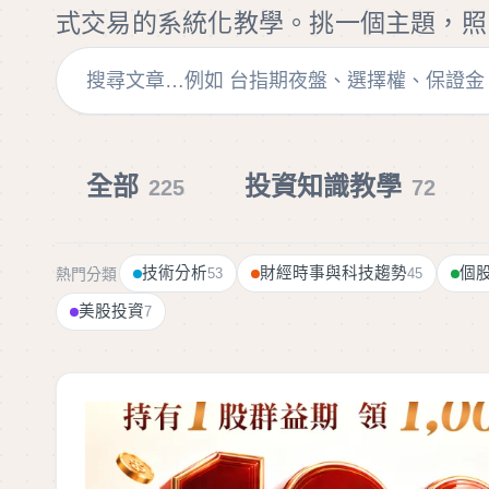
式交易的系統化教學。挑一個主題，照
全部
投資知識教學
225
72
技術分析
財經時事與科技趨勢
個
熱門分類
53
45
美股投資
7