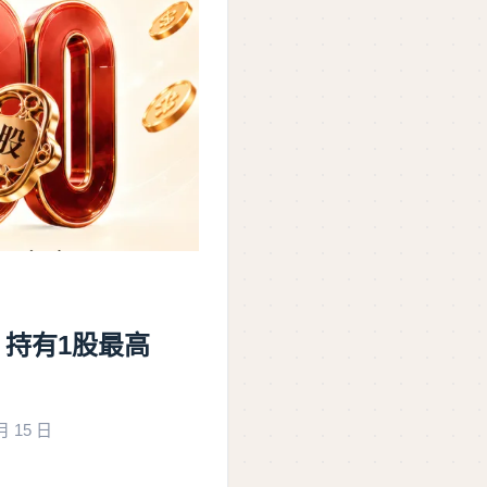
 持有1股最高
月 15 日