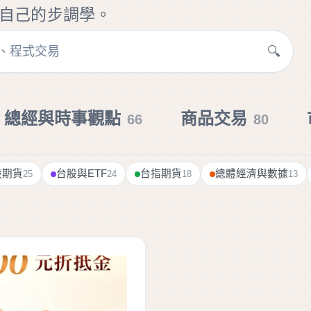
自己的步調學。
🔍
總經與時事觀點
商品交易
66
80
股期貨
台股與ETF
台指期貨
總體經濟與數據
25
24
18
13