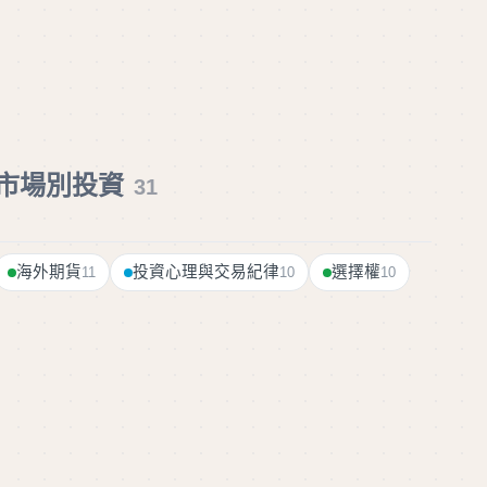
市場別投資
31
海外期貨
投資心理與交易紀律
選擇權
11
10
10