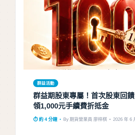
群益活動
群益期股東專屬！首次股東回饋
領1,000元手續費折抵金
⏱ 約 4 分鐘
By
期貨營業員 廖梓棋
2026 年 6 