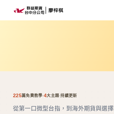
Skip
to
content
225
4
篇免費教學
·
大主題
·
持續更新
從第一口微型台指，到海外期貨與選擇