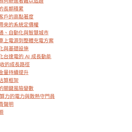
為何新進者難以追趕
的長期積累
客戶的高黏著度
帶來的系統定價權
通、自動化與智慧城市
車上電源到整體充電方案
化與基礎設施
台達電的 AI 成長動能
營收的成長路徑
金量持續提升
估算框架
的關鍵風險變數
I 算力的電力與散熱守門員
責聲明
源