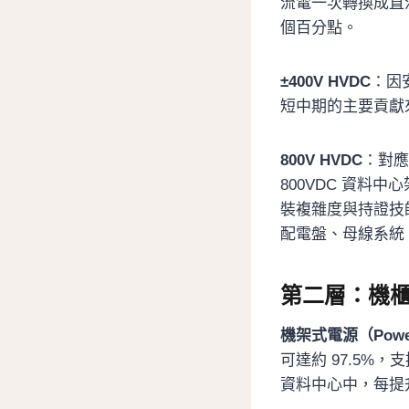
流電一次轉換成直
個百分點。
±400V HVDC
：因
短中期的主要貢獻
800V HVDC
：對應下
800VDC 資料
裝複雜度與持證技
配電盤、母線系統
第二層：機櫃／
機架式電源（Power
可達約 97.5%
資料中心中，每提升