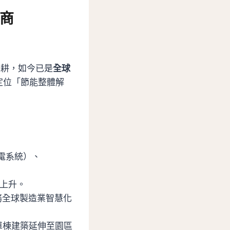
商
深耕，如今已是
全球
定位「節能整體解
斷電系統）、
率上升。
務全球製造業智慧化
單棟建築延伸至園區