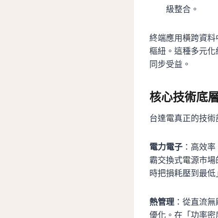
級整合。
終端應用橫跨資料
樞紐。這種多元化
同步受益。
核心技術底
台達電真正的技術
電力電子
：高效率
霸交換式電源市場
時把損耗壓到最低
熱管理
：從直流無
優化。在「功率密