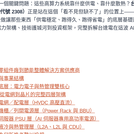
一個關鍵問題：這些高算力系統靠什麼供電、靠什麼散熱？
票代號 2308）
正是站在這個「看不見但缺不了」的位置上——它
而是做讓那些東西「供電穩定、跑得久、跑得省電」的底層基
 電力架構、技術護城河到投資框架，完整拆解台達電在這波 A
零組件廠到節能整體解決方案供應商
與事業結構
底層：電力電子與熱管理雙核心
心：從電網到晶片的完整四層架構
電網／配電層（HVDC 高壓直流）
櫃／列間電源層（Power Rack 與 BBU）
服器 PSU 層（AI 伺服器專用高功率電源）
冷與熱管理層（L2A、L2L 與 CDU）