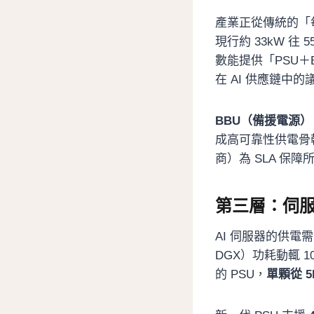
產業正從傳統的「
現行約 33kW 
數能提供「PSU＋
在 AI 供應鏈中
BBU（備援電源）
成高可靠性供電骨幹
商）為 SLA 保
第三層：伺服
AI 伺服器的供電需
DGX）功耗動輒 
的 PSU，
單顆從 5