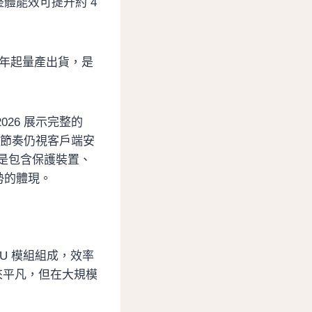
體能效可提升約 4
 年起量產出貨，是
 2026 展示完整的
實際節奏仍視客戶端安
而是包含保護裝置、
勢的體現。
PSU 模組組成，效率
起來平凡，但在大規模
。