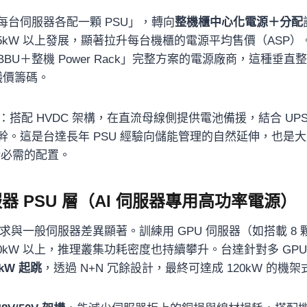
每台伺服器各配一顆 PSU」，轉向
整機櫃中心化電源＋分配
往 55kW 以上發展，顯著拉升每台機櫃的電源平均售價（ASP
BBU＋整機 Power Rack」完整方案的電源廠商，這種垂
的議價籌碼。
：搭配 HVDC 架構，在直流母線側提供電池備援，結合 UP
。這是台達長年 PSU 經驗向儲能管理的自然延伸，也是大
障所必需的配置。
器 PSU 層（AI 伺服器專用高功率電源）
求與一般伺服器差異顯著。訓練用 GPU 伺服器（如搭載 8 顆 H1
10kW 以上，推理叢集功耗密度也持續攀升。台達針對多 GP
kW 起跳
，透過 N+N 冗餘設計，最終可達成 120kW 的機