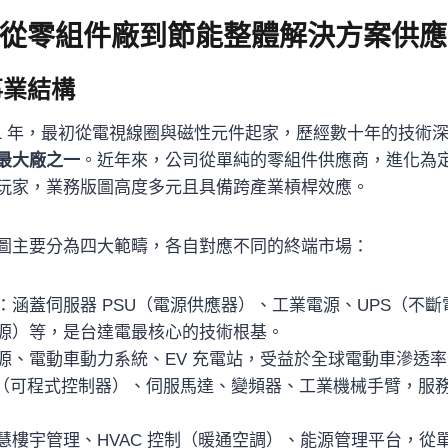
從零組件廠到節能整體解決方案供應
事業結構
971 年，最初從電視線圈與磁性元件起家，歷經數十年的技術
最大廠之一
。近年來，公司從單純的零組件供應商，進化為
玩家，業務版圖高度多元且具備跨產業槓桿效應。
圖主要分為四大範疇，各自對應不同的終端市場：
：涵蓋伺服器 PSU（電源供應器）、工業電源、UPS（不
電源）等，是台達電最核心的技術根基。
源、電動車動力系統、EV 充電站，受益於全球電動車滲透
C（可程式控制器）、伺服馬達、變頻器、工業機械手臂，服
慧樓宇管理、HVAC 控制（暖通空調）、能源管理平台，從