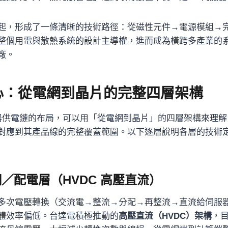
起，形成了一條清晰的技術路徑：從磁性元件→電源模組→
整個用電與散熱系統的設計主導權，進而成為橫跨多產業的
廠。
中心：從電網到晶片的完整四層架構
伺服器供電鏈的布局，可以用「從電網到晶片」的四層架構來理
對應到其產品線的完整覆蓋範圍。以下逐層說明各層的技術
／配電層（HVDC 高壓直流）
多次電壓轉換（交流電→整流→分配→再整流→直流給伺服
體效率偏低。台達電積極推動的
高壓直流（HVDC）架構
，