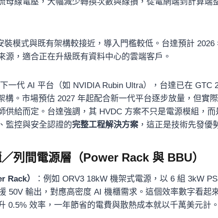
流母線電壓，大幅減少轉換次數與線損，從電網端到計算端整
安裝模式與既有架構較接近，導入門檻較低。台達預計 2026
來源，適合正在升級既有資料中心的雲端客戶。
一代 AI 平台（如 NVIDIA Rubin Ultra），台達已在 GTC
中心架構。市場預估 2027 年起配合新一代平台逐步放量，但
師供給而定。台達強調，其 HVDC 方案不只是電源模組，
、監控與安全認證的
完整工程解決方案
，這正是技術先發優
列間電源層（Power Rack 與 BBU）
 Rack）
：例如 ORV3 18kW 機架式電源，以 6 組 3kW 
，支援 50V 輸出，對應高密度 AI 機櫃需求。這個效率數字看
 0.5% 效率，一年節省的電費與散熱成本就以千萬美元計