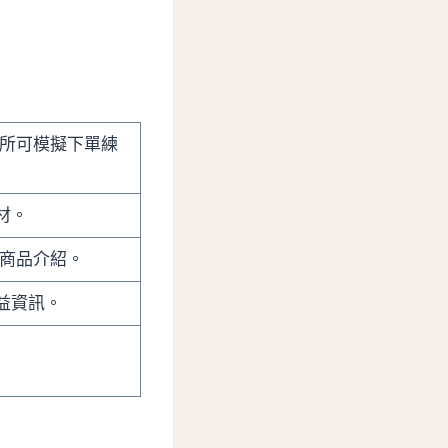
易所可模擬下單練
材。
與商品介紹。
益資訊。