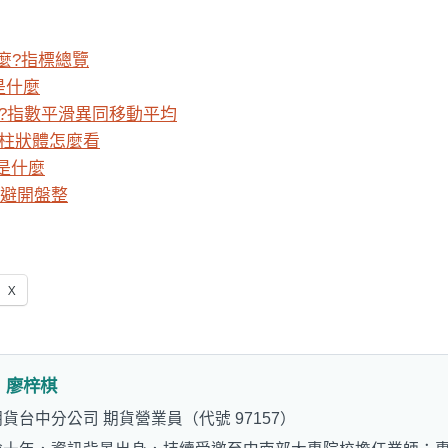
麼?指標總覽
是什麼
麼?指數平滑異同移動平均
與柱狀體怎麼看
)是什麼
你避開盤整
X
：
廖梓棋
貨台中分公司 期貨營業員（代號 97157）