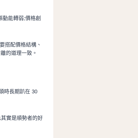
上漲動能轉弱;價格創
上要搭配價格結構、
背離的道理一致。
空頭時長期趴在 30
化其實是順勢者的好