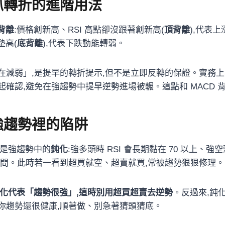
:抓轉折的進階用法
背離
:價格創新高、RSI 高點卻沒跟著創新高(
頂背離
),代表
墊高(
底背離
),代表下跌動能轉弱。
在減弱」,是提早的轉折提示,但不是立即反轉的保證。實務
起確認,避免在強趨勢中提早逆勢進場被輾。這點和 MACD 
:強趨勢裡的陷阱
況,是強趨勢中的
鈍化
:強多頭時 RSI 會長期黏在 70 以上、強
中間。此時若一看到超買就空、超賣就買,常被趨勢狠狠修理。
化代表「趨勢很強」,這時別用超買超賣去逆勢
。反過來,鈍
你趨勢還很健康,順著做、別急著猜頭猜底。