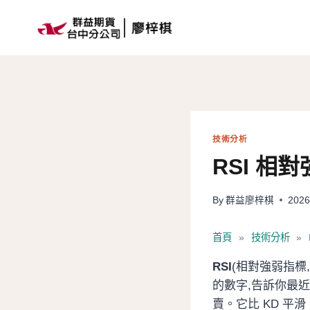
Skip
to
content
技術分析
RSI 
By
群益廖梓棋
2026
首頁
»
技術分析
»
RSI
(相對強弱指標,Re
的數字,告訴你最
賣。它比 KD 平