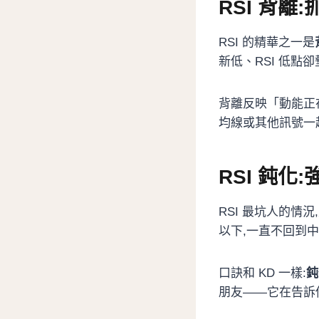
RSI 背離
RSI 的精華之一是
新低、RSI 低點卻
背離反映「動能正
均線或其他訊號一
RSI 鈍化
RSI 最坑人的情
以下,一直不回到
口訣和 KD 一樣:
鈍
朋友——它在告訴