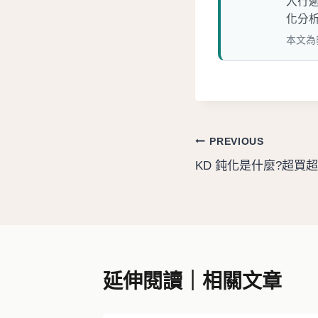
入行
化分
本文為
文
PREVIOUS
KD 鈍化是什麼?超買
章
導
覽
延伸閱讀｜相關文章