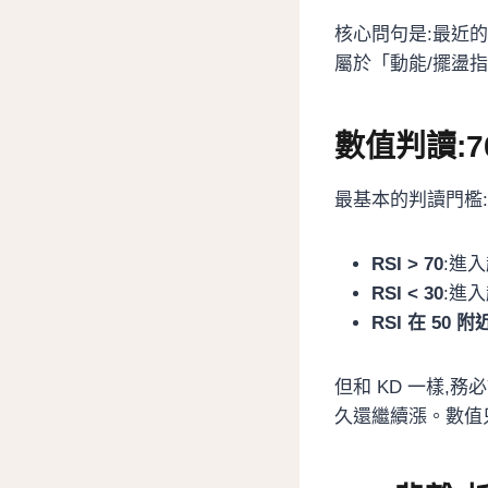
核心問句是:最近的
屬於「動能/擺盪指
數值判讀:7
最基本的判讀門檻:
RSI > 70
:進
RSI < 30
:進
RSI 在 50 附
但和 KD 一樣,務必
久還繼續漲。數值只