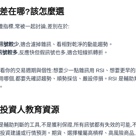
KD 差在哪?該怎麼選
是擺盪指標,常被一起討論,差別在於:
、訊號較少
,適合濾掉雜訊、看相對乾淨的動能趨勢。
訊號較多
,反應快但假訊號也多,適合短線抓轉折。
看你的交易週期與個性:想要少一點雜訊用 RSI、想要更早的訊
用哪個,都要先確認趨勢、順勢採信、嚴設停損。RSI 是輔助
。
投資人教育資源
是輔助判斷的工具,不是獲利保證,所有訊號都有失效的可能,
何投資建議或行情預測。期貨、選擇權屬高槓桿、高風險商品