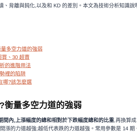
讀、背離與鈍化,以及和 KD 的差別。本文為技術分析知識說
?衡量多空力道的強弱
超買、30 超賣
抓轉折的進階用法
強趨勢裡的陷阱
 差在哪?該怎麼選
什麼?衡量多空力道的強弱
期間內,上漲幅度的總和相對於下跌幅度總和的比重
,再換算成
間漲的力道越強;越低代表跌的力道越強。常用參數是 14 期