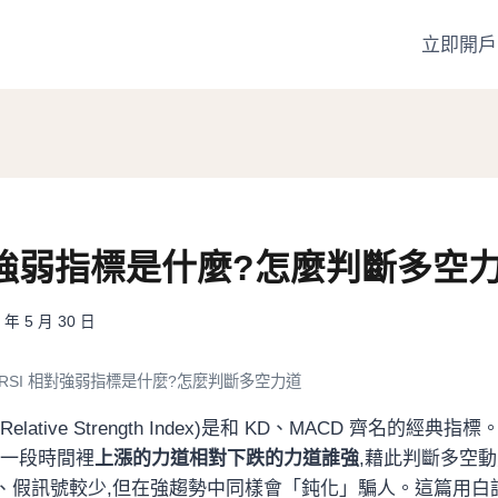
立即開戶
相對強弱指標是什麼?怎麼判斷多空
 年 5 月 30 日
RSI 相對強弱指標是什麼?怎麼判斷多空力道
lative Strength Index)是和 KD、MACD 齊名的經典指標
近一段時間裡
上漲的力道相對下跌的力道誰強
,藉此判斷多空
滑、假訊號較少,但在強趨勢中同樣會「鈍化」騙人。這篇用白話帶