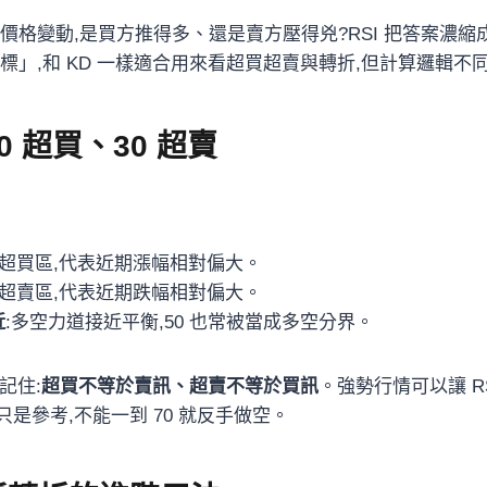
價格變動,是買方推得多、還是賣方壓得兇?RSI 把答案濃縮
標」,和 KD 一樣適合用來看超買超賣與轉折,但計算邏輯不
0 超買、30 超賣
入超買區,代表近期漲幅相對偏大。
入超賣區,代表近期跌幅相對偏大。
近
:多空力道接近平衡,50 也常被當成多空分界。
記住:
超買不等於賣訊、超賣不等於買訊
。強勢行情可以讓 RS
是參考,不能一到 70 就反手做空。