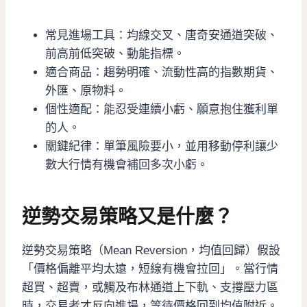
常見進場工具：均線交叉、唐奇安通道突破、
前高前低突破、動能指標。
適合商品：趨勢明確、流動性高的指數期貨、
外匯、原物料。
個性適配：能忍受連續小虧、願意抱住獲利單
的人。
關鍵紀律：單筆風險要小，並用移動停利讓少
數大行情有機會補回多次小虧。
逆勢交易策略又是什麼？
逆勢交易策略（Mean Reversion，均值回歸）假設
「價格偏離平均太遠，短線有機會拉回」。當行情
超買、超賣，或觸及布林通道上下軌、支撐壓力區
時，交易者才反向進場，等待價格回到均值附近。