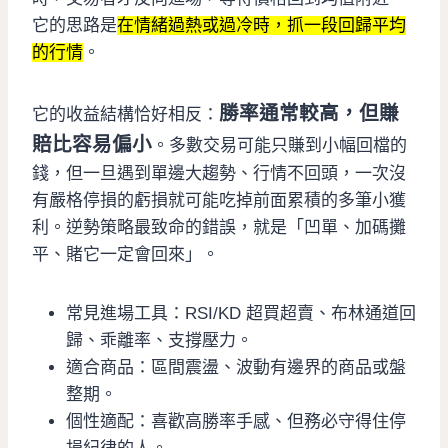
它的思路是
在情緒過熱或過冷時，抓一段回歸平均
的行情
。
勝率通常較高，但賺
它的收益結構恰好相反：
賠比容易偏小
。多數交易可能只賺到小幅回檔的
錢，但一旦遇到單邊大趨勢、行情不回頭，一次沒
有嚴格停損的虧損就可能吃掉前面累積的多筆小獲
利。逆勢策略最致命的錯誤，就是「凹單、加碼攤
平、賭它一定會回來」。
常見進場工具：RSI/KD 超買超賣、布林通道回
歸、乖離率、支撐壓力。
適合商品：區間震盪、波動有邊界的商品或盤
整期。
個性適配：喜歡高勝率手感、但務必守得住停