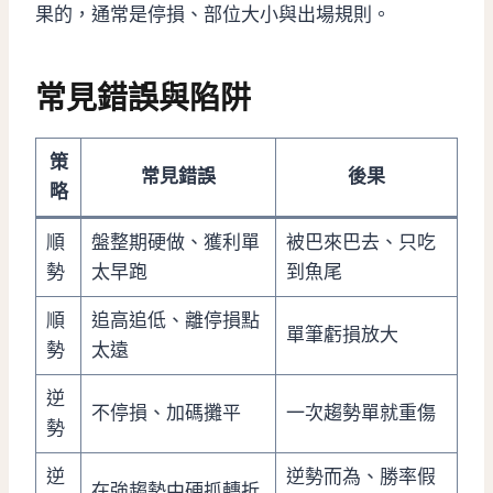
果的，通常是停損、部位大小與出場規則。
常見錯誤與陷阱
策
常見錯誤
後果
略
順
盤整期硬做、獲利單
被巴來巴去、只吃
勢
太早跑
到魚尾
順
追高追低、離停損點
單筆虧損放大
勢
太遠
逆
不停損、加碼攤平
一次趨勢單就重傷
勢
逆
逆勢而為、勝率假
在強趨勢中硬抓轉折