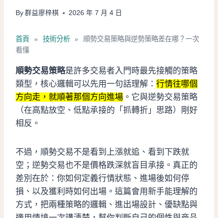
By
群益廖梓棋
2026 年 7 月 4 日
首頁
»
技術分析
»
順勢交易策略與逆勢策略差在哪？一次
看懂
順勢交易策略
是許多交易者入門時最先接觸的策略
類型，核心邏輯可以先用一句話理解：
行情往哪個
方向走，就順著那個方向進場
。它與逆勢交易策略
（在高點放空、低點承接的「抓轉折」思路）剛好
相反。
不過，順勢交易不是看到上漲就追、看到下跌就
空；逆勢交易也不是價格跌深就盲目承接。真正的
差別在於：你如何定義行情狀態、進場後如何停
損、以及獲利時如何出場。這篇會用新手能理解的
方式，把兩種策略的邏輯、進出場設計、優缺點與
適用情境一次講清楚，幫你判斷自己的個性與商品