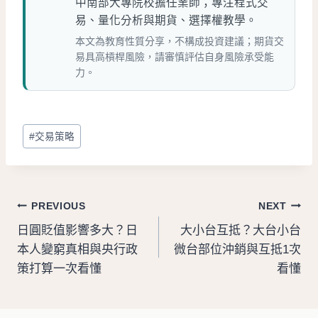
中南部大專院校擔任業師；專注程式交
易、量化分析與期貨、選擇權教學。
本文為教育性質分享，不構成投資建議；期貨交
易具高槓桿風險，請審慎評估自身風險承受能
力。
Post
#
交易策略
Tags:
文
PREVIOUS
NEXT
日圓貶值影響多大？日
大小台互抵？大台小台
章
本人變窮真相與央行政
微台部位沖銷與互抵1次
導
策打算一次看懂
看懂
覽