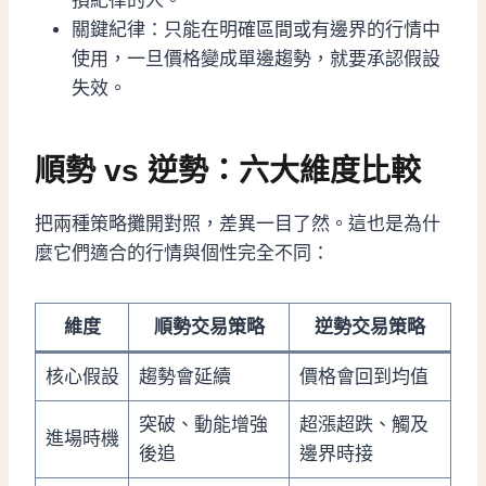
損紀律的人。
關鍵紀律：只能在明確區間或有邊界的行情中
使用，一旦價格變成單邊趨勢，就要承認假設
失效。
順勢 vs 逆勢：六大維度比較
把兩種策略攤開對照，差異一目了然。這也是為什
麼它們適合的行情與個性完全不同：
維度
順勢交易策略
逆勢交易策略
核心假設
趨勢會延續
價格會回到均值
突破、動能增強
超漲超跌、觸及
進場時機
後追
邊界時接