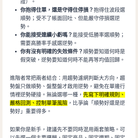
證）。
你抱得住單，還是守得住停損？
抱得住波段選
順勢；受不了帳面回吐、但能嚴守停損選逆
勢。
你能接受連續小虧嗎？
能接受低勝率選順勢；
需要高勝率手感選逆勢。
你有沒有明確的失效條件？
順勢要知道何時是
假突破，逆勢要知道何時不能再等均值回歸。
進階者常把兩者結合：用趨勢濾網判斷大方向，趨
勢盤只做順勢、盤整盤才啟用逆勢，避免在單邊行
情裡逆勢硬接。無論選哪一種，
先寫下明確規則、
嚴格回測、控制單筆風險
，比爭論「順勢好還是逆
勢好」重要得多。
如果你是新手，建議先不要同時混用兩套策略。可
以先選一個主要邏輯，固定商品、固定週期、固定