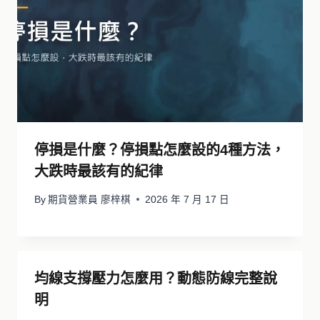
停損是什麼？停損點怎麼設的4種方法，
大跌時最該有的紀律
By
期貨營業員 廖梓棋
2026 年 7 月 17 日
均線支撐壓力怎麼用？動態防線完整說
明