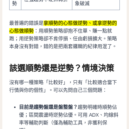
勢
象破滅
最普遍的錯誤是
拿順勢的心態做逆勢、或拿逆勢的
心態做順勢
：用順勢策略卻抱不住單、賺一點就
跑；用逆勢策略卻不肯停損、任由虧損擴大。策略
本身沒有對錯，錯的是把兩套邏輯的紀律用混了。
該選順勢還是逆勢？情境決策
沒有哪一種策略「比較好」，只有「比較適合當下
行情與你的個性」。可以先問自己三個問題：
目前是趨勢盤還是盤整盤？
趨勢明確時順勢佔
優；區間震盪時逆勢佔優。可用 ADX、均線斜
率等輔助判斷（僅為輔助工具，非獲利保