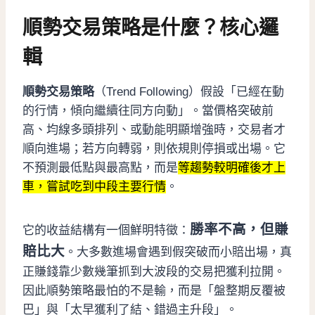
順勢交易策略是什麼？核心邏
輯
順勢交易策略
（Trend Following）假設「已經在動
的行情，傾向繼續往同方向動」。當價格突破前
高、均線多頭排列、或動能明顯增強時，交易者才
順向進場；若方向轉弱，則依規則停損或出場。它
不預測最低點與最高點，而是
等趨勢較明確後才上
車，嘗試吃到中段主要行情
。
勝率不高，但賺
它的收益結構有一個鮮明特徵：
賠比大
。大多數進場會遇到假突破而小賠出場，真
正賺錢靠少數幾筆抓到大波段的交易把獲利拉開。
因此順勢策略最怕的不是輸，而是「盤整期反覆被
巴」與「太早獲利了結、錯過主升段」。