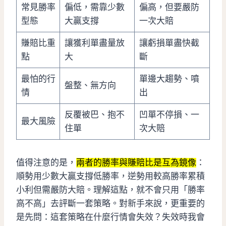
常見勝率
偏低，需靠少數
偏高，但要嚴防
型態
大贏支撐
一次大賠
賺賠比重
讓獲利單盡量放
讓虧損單盡快截
點
大
斷
最怕的行
單邊大趨勢、噴
盤整、無方向
情
出
反覆被巴、抱不
凹單不停損、一
最大風險
住單
次大賠
值得注意的是，
兩者的勝率與賺賠比是互為鏡像
：
順勢用少數大贏支撐低勝率，逆勢用較高勝率累積
小利但需嚴防大賠。理解這點，就不會只用「勝率
高不高」去評斷一套策略。對新手來說，更重要的
是先問：這套策略在什麼行情會失效？失效時我會