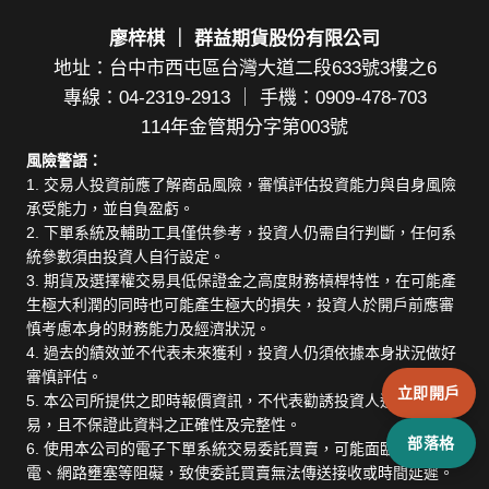
廖梓棋 ｜ 群益期貨股份有限公司
地址：台中市西屯區台灣大道二段633號3樓之6
專線：04-2319-2913 ｜ 手機：0909-478-703
114年金管期分字第003號
風險警語：
1. 交易人投資前應了解商品風險，審慎評估投資能力與自身風險
承受能力，並自負盈虧。
2. 下單系統及輔助工具僅供參考，投資人仍需自行判斷，任何系
統參數須由投資人自行設定。
3. 期貨及選擇權交易具低保證金之高度財務槓桿特性，在可能產
生極大利潤的同時也可能產生極大的損失，投資人於開戶前應審
慎考慮本身的財務能力及經濟狀況。
4. 過去的績效並不代表未來獲利，投資人仍須依據本身狀況做好
審慎評估。
立即開戶
5. 本公司所提供之即時報價資訊，不代表勸誘投資人進行期貨交
易，且不保證此資料之正確性及完整性。
部落格
6. 使用本公司的電子下單系統交易委託買賣，可能面臨斷線、斷
電、網路壅塞等阻礙，致使委託買賣無法傳送接收或時間延遲。