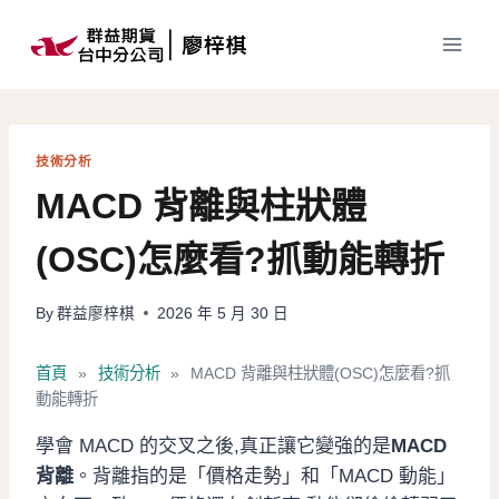
Skip
to
content
技術分析
MACD 背離與柱狀體
(OSC)怎麼看?抓動能轉折
By
群益廖梓棋
2026 年 5 月 30 日
首頁
»
技術分析
»
MACD 背離與柱狀體(OSC)怎麼看?抓
動能轉折
學會 MACD 的交叉之後,真正讓它變強的是
MACD
背離
。背離指的是「價格走勢」和「MACD 動能」