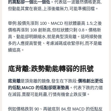
的高點卻一個比一個低
。代表這一波雖然價格更高,
但動能其實在衰退,上漲後繼無力,可能準備回檔。
舉例:股價先漲到 100、MACD 柱狀體最高 1.5;之後
價格再漲到 108 創新高,但柱狀體只剩 0.8。價格新
高、動能卻明顯縮水,就是典型頂背離。這時順勢做
多的人應提高警覺、考慮減碼或收緊停利,而不是繼
續追高。
底背離:跌勢動能轉弱的訊號
底背離
是頂背離的鏡像,發生在下跌段:
價格創出更低
的低點,MACD 的低點卻逐漸墊高
。代表下跌的力道
在減弱,賣壓可能耗盡,行情有機會止跌反彈。
例如價格跌到 90、再破底到 84,但 MACD 的低點反