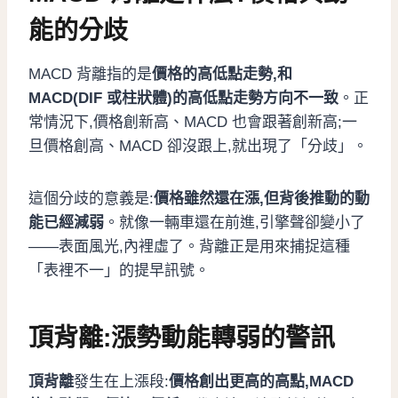
能的分歧
MACD 背離指的是
價格的高低點走勢,和
MACD(DIF 或柱狀體)的高低點走勢方向不一致
。正
常情況下,價格創新高、MACD 也會跟著創新高;一
旦價格創高、MACD 卻沒跟上,就出現了「分歧」。
這個分歧的意義是:
價格雖然還在漲,但背後推動的動
能已經減弱
。就像一輛車還在前進,引擎聲卻變小了
——表面風光,內裡虛了。背離正是用來捕捉這種
「表裡不一」的提早訊號。
頂背離:漲勢動能轉弱的警訊
頂背離
發生在上漲段:
價格創出更高的高點,MACD