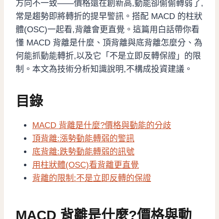
方向不一致——價格還在創新高,動能卻偷偷轉弱了,
常是趨勢即將轉折的提早警訊。搭配 MACD 的柱狀
體(OSC)一起看,背離會更直覺。這篇用白話帶你看
懂 MACD 背離是什麼、頂背離與底背離怎麼分、為
何能抓動能轉折,以及它「不是立即反轉保證」的限
制。本文為技術分析知識說明,不構成投資建議。
目錄
MACD 背離是什麼?價格與動能的分歧
頂背離:漲勢動能轉弱的警訊
底背離:跌勢動能轉弱的訊號
用柱狀體(OSC)看背離更直覺
背離的限制:不是立即反轉的保證
MACD 背離是什麼?價格與動