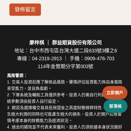
廖梓棋 ｜ 群益期貨股份有限公司
地址：台中市西屯區台灣大道二段633號3樓之6
專線：04-2319-2913 ｜ 手機：0909-478-703
114年金管期分字第003號
風險警語：
1. 交易人投資前應了解商品風險，審慎評估投資能力與自身風險
承受能力，並自負盈虧。
立即開戶
2. 下單系統及輔助工具僅供參考，投資人仍需自行判斷，任何系
統參數須由投資人自行設定。
部落格
3. 期貨及選擇權交易具低保證金之高度財務槓桿特性，在可能產
生極大利潤的同時也可能產生極大的損失，投資人於開戶前應審
慎考慮本身的財務能力及經濟狀況。
4. 過去的績效並不代表未來獲利，投資人仍須依據本身狀況做好