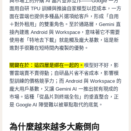
與市場上的外購 AI 晶片並非互斥——Google 一方
面用自研 TPU 訓練與推論自家模型以控成本，一方
面在雲端也提供多種晶片選項給客戶，形成「自用
＋對外租用」的雙重角色。至於通路層，Gemini 直
接內建進 Android 與 Workspace，意味著它不需要
使用者「特地去下載」就能觸及龐大基數，這是新
進對手很難在短時間內複製的優勢。
關鍵在於：這四層是綁在一起的。
模型好不好，影
響雲端賣不賣得動；自研晶片省不省成本，影響模
型訓練的價格競爭力；而 Android 與 Workspace 的
龐大用戶基數，又讓 Gemini AI 一推出就有現成的
市場。這種「從晶片到終端全包」的垂直整合，正
是 Google AI 陣營難以被單點取代的底氣。
為什麼越來越多大廠倒向