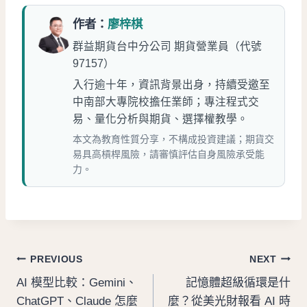
作者：
廖梓棋
群益期貨台中分公司 期貨營業員（代號
97157）
入行逾十年，資訊背景出身，持續受邀至
中南部大專院校擔任業師；專注程式交
易、量化分析與期貨、選擇權教學。
本文為教育性質分享，不構成投資建議；期貨交
易具高槓桿風險，請審慎評估自身風險承受能
力。
文
PREVIOUS
NEXT
AI 模型比較：Gemini、
記憶體超級循環是什
章
ChatGPT、Claude 怎麼
麼？從美光財報看 AI 時