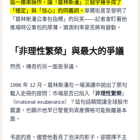
這一連串操作，讓「葛林斯潘」三個字幾乎成了
「穩定」與「信心」的同義詞。
華爾街甚至發明了
「葛林斯潘公事包指標」的玩笑——記者會盯著他
進場時公事包的厚薄，猜測利率是否將有變動。
「非理性繁榮」與最大的爭議
然而，傳奇的另一面是爭議。
1996 年 12 月，葛林斯潘在一場演講中拋出了那句
載入史冊的提問：市場是否已陷入「
非理性繁榮
」
（irrational exuberance）？這句話瞬間讓全球股市
震盪，也顯示他早已警覺到資產價格可能脫離基本
面。
弔詭的是，儘管他看見了泡沫的影子，卻選擇不主