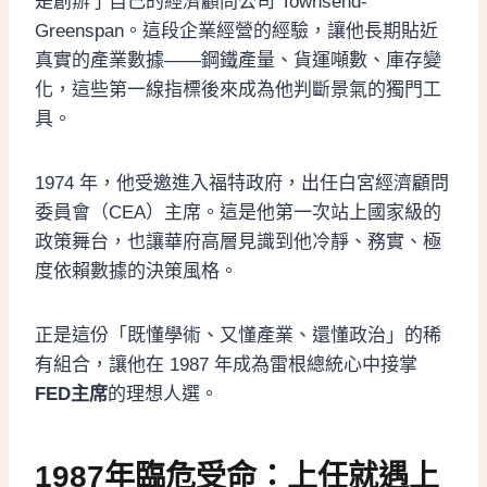
是創辦了自己的經濟顧問公司 Townsend-
Greenspan。這段企業經營的經驗，讓他長期貼近
真實的產業數據——鋼鐵產量、貨運噸數、庫存變
化，這些第一線指標後來成為他判斷景氣的獨門工
具。
1974 年，他受邀進入福特政府，出任白宮經濟顧問
委員會（CEA）主席。這是他第一次站上國家級的
政策舞台，也讓華府高層見識到他冷靜、務實、極
度依賴數據的決策風格。
正是這份「既懂學術、又懂產業、還懂政治」的稀
有組合，讓他在 1987 年成為雷根總統心中接掌
FED主席
的理想人選。
1987年臨危受命：上任就遇上