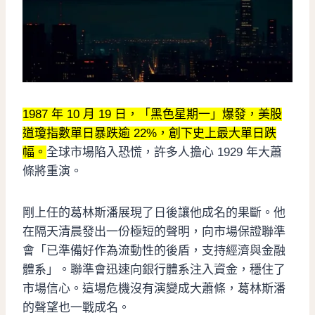
1987 年 10 月 19 日，「黑色星期一」爆發，美股
道瓊指數單日暴跌逾 22%，創下史上最大單日跌
幅。
全球市場陷入恐慌，許多人擔心 1929 年大蕭
條將重演。
剛上任的葛林斯潘展現了日後讓他成名的果斷。他
在隔天清晨發出一份極短的聲明，向市場保證聯準
會「已準備好作為流動性的後盾，支持經濟與金融
體系」。聯準會迅速向銀行體系注入資金，穩住了
市場信心。這場危機沒有演變成大蕭條，葛林斯潘
的聲望也一戰成名。