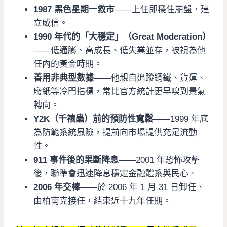
1987 黑色星期一救市
——上任即穩住崩盤，建
立威信。
1990 年代的「大穩定」（Great Moderation）
——低通膨、高成長、低失業並存，被視為他
任內的黃金時期。
善用非典型數據
——他親自追蹤鋼鐵、貨運、
廢紙等冷門指標，常比官方統計更早嗅到景氣
轉向。
Y2K（千禧蟲）前的預防性寬鬆
——1999 年底
為防範系統風險，提前向市場提供充足流動
性。
911 事件後的果斷降息
——2001 年恐怖攻擊
後，聯準會迅速降息穩定金融體系與民心。
2006 年交棒
——於 2006 年 1 月 31 日卸任、
由柏南克接任，結束近十九年任期。