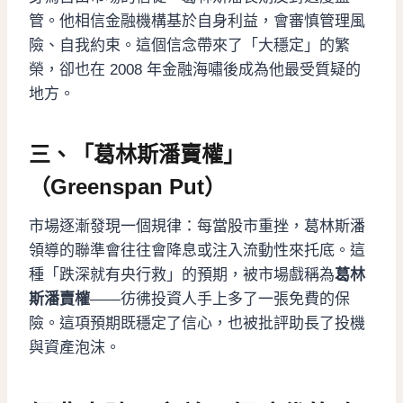
管。他相信金融機構基於自身利益，會審慎管理風
險、自我約束。這個信念帶來了「大穩定」的繁
榮，卻也在 2008 年金融海嘯後成為他最受質疑的
地方。
三、「葛林斯潘賣權」
（Greenspan Put）
市場逐漸發現一個規律：每當股市重挫，葛林斯潘
領導的聯準會往往會降息或注入流動性來托底。這
種「跌深就有央行救」的預期，被市場戲稱為
葛林
斯潘賣權
——彷彿投資人手上多了一張免費的保
險。這項預期既穩定了信心，也被批評助長了投機
與資產泡沫。