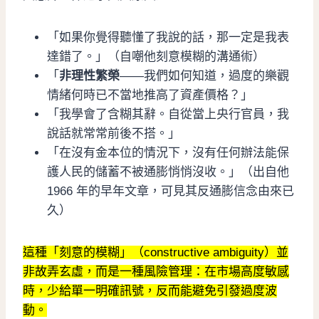
「如果你覺得聽懂了我說的話，那一定是我表
達錯了。」（自嘲他刻意模糊的溝通術）
「
非理性繁榮
——我們如何知道，過度的樂觀
情緒何時已不當地推高了資產價格？」
「我學會了含糊其辭。自從當上央行官員，我
說話就常常前後不搭。」
「在沒有金本位的情況下，沒有任何辦法能保
護人民的儲蓄不被通膨悄悄沒收。」（出自他
1966 年的早年文章，可見其反通膨信念由來已
久）
這種「刻意的模糊」（constructive ambiguity）並
非故弄玄虛，而是一種風險管理：在市場高度敏感
時，少給單一明確訊號，反而能避免引發過度波
動。