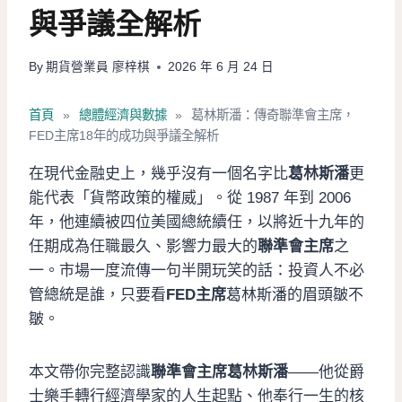
與爭議全解析
By
期貨營業員 廖梓棋
2026 年 6 月 24 日
首頁
»
總體經濟與數據
»
葛林斯潘：傳奇聯準會主席，
FED主席18年的成功與爭議全解析
在現代金融史上，幾乎沒有一個名字比
葛林斯潘
更
能代表「貨幣政策的權威」。從 1987 年到 2006
年，他連續被四位美國總統續任，以將近十九年的
任期成為任職最久、影響力最大的
聯準會主席
之
一。市場一度流傳一句半開玩笑的話：投資人不必
管總統是誰，只要看
FED主席
葛林斯潘的眉頭皺不
皺。
本文帶你完整認識
聯準會主席葛林斯潘
——他從爵
士樂手轉行經濟學家的人生起點、他奉行一生的核