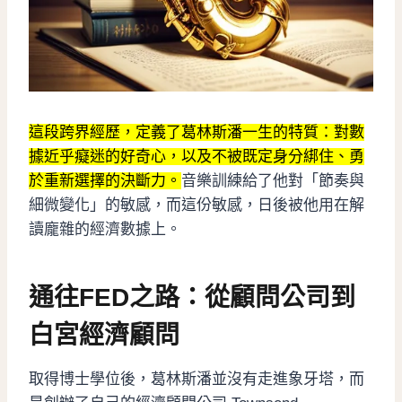
這段跨界經歷，定義了葛林斯潘一生的特質：對數
據近乎癡迷的好奇心，以及不被既定身分綁住、勇
於重新選擇的決斷力。
音樂訓練給了他對「節奏與
細微變化」的敏感，而這份敏感，日後被他用在解
讀龐雜的經濟數據上。
通往FED之路：從顧問公司到
白宮經濟顧問
取得博士學位後，葛林斯潘並沒有走進象牙塔，而