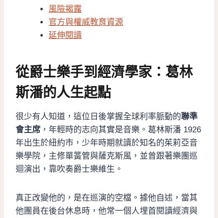
風險揭露
官方與權威教育資源
延伸閱讀
從爵士樂手到經濟學家：葛林
斯潘的人生起點
很少有人知道，這位日後掌握全球利率脈動的
聯準
會主席
，年輕時的志向其實是音樂。葛林斯潘 1926
年出生於紐約市，少年時期就讀於知名的茱莉亞音
樂學院，主修單簧管與薩克斯風，並曾跟著樂團巡
迴演出，靠吹奏爵士樂維生。
真正改變他的，是在巡演的空檔。據他自述，當其
他團員在後台休息時，他常一個人埋首閱讀經濟與