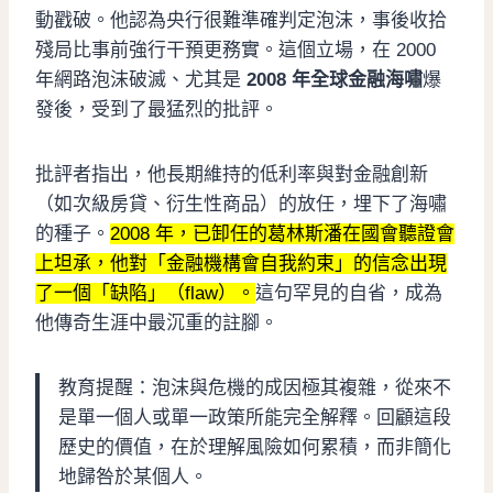
動戳破。他認為央行很難準確判定泡沫，事後收拾
殘局比事前強行干預更務實。這個立場，在 2000
年網路泡沫破滅、尤其是
2008 年全球金融海嘯
爆
發後，受到了最猛烈的批評。
批評者指出，他長期維持的低利率與對金融創新
（如次級房貸、衍生性商品）的放任，埋下了海嘯
的種子。
2008 年，已卸任的葛林斯潘在國會聽證會
上坦承，他對「金融機構會自我約束」的信念出現
了一個「缺陷」（flaw）。
這句罕見的自省，成為
他傳奇生涯中最沉重的註腳。
教育提醒：泡沫與危機的成因極其複雜，從來不
是單一個人或單一政策所能完全解釋。回顧這段
歷史的價值，在於理解風險如何累積，而非簡化
地歸咎於某個人。