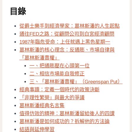
目錄
從爵士樂手到經濟學家：葛林斯潘的人生起點
通往FED之路：從顧問公司到白宮經濟顧問
1987年臨危受命：上任就遇上黑色星期一
葛林斯潘的核心理念：反通膨、市場自律與
「葛林斯潘賣權」
一、把通膨壓在心頭第一位
二、相信市場能自我修正
三、「葛林斯潘賣權」（Greenspan Put）
經典事蹟：定義一個時代的政策決斷
「非理性繁榮」與最大的爭議
葛林斯潘經典名言集
值得仿效的精神：葛林斯潘留給後人的四課
葛林斯潘是如何成功的？拆解他的方法論
結語與延伸學習