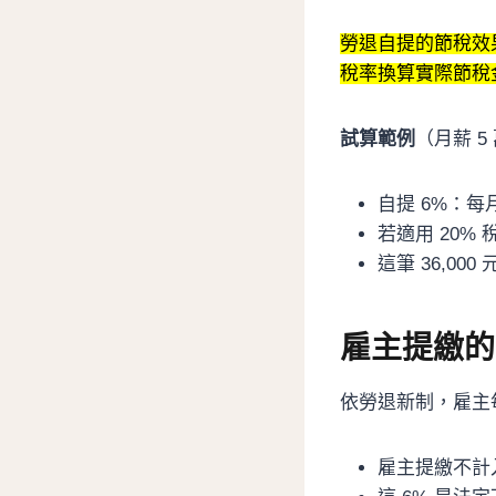
勞退自提的節稅效
稅率換算實際節稅
試算範例
（月薪 5
自提 6%：每月
若適用 20% 
這筆 36,0
雇主提繳的
依勞退新制，雇主
雇主提繳不計