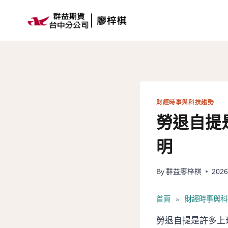
Skip
to
content
財經時事與科技趨勢
勞退自提
明
By
群益廖梓棋
2026
首頁
»
財經時事與科
勞退自提是許多上