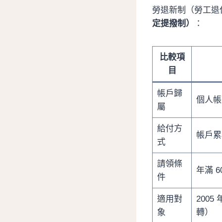
勞退新制（勞工退休
定提撥制）
：
比較項
目
帳戶歸
個人帳
屬
給付方
帳戶累
式
請領條
年滿 6
件
適用對
200
象
轉）