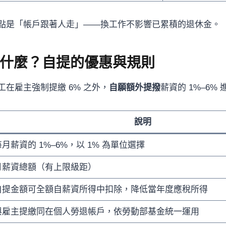
點是「帳戶跟著人走」——換工作不影響已累積的退休金。
什麼？自提的優惠與規則
在雇主強制提繳 6% 之外，
自願額外提撥
薪資的 1%–6%
說明
每月薪資的 1%–6%，以 1% 為單位選擇
月薪資總額（有上限級距）
自提金額可全額自薪資所得中扣除，降低當年度應稅所得
與雇主提繳同在個人勞退帳戶，依勞動部基金統一運用