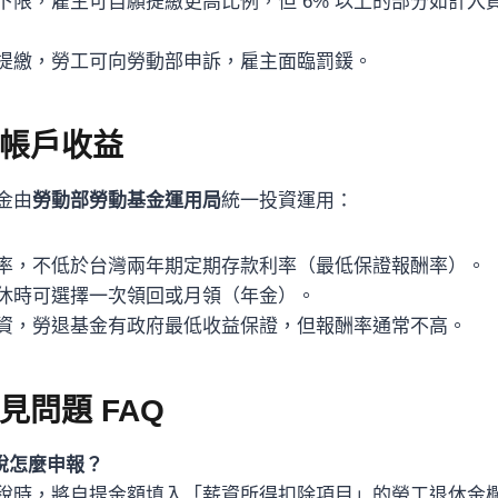
法定下限，雇主可自願提繳更高比例，但 6% 以上的部分如計
提繳，勞工可向勞動部申訴，雇主面臨罰鍰。
帳戶收益
金由
勞動部勞動基金運用局
統一投資運用：
率，不低於台灣兩年期定期存款利率（最低保證報酬率）。
休時可選擇一次領回或月領（年金）。
資，勞退基金有政府最低收益保證，但報酬率通常不高。
見問題 FAQ
稅怎麼申報？
稅時，將自提金額填入「薪資所得扣除項目」的勞工退休金