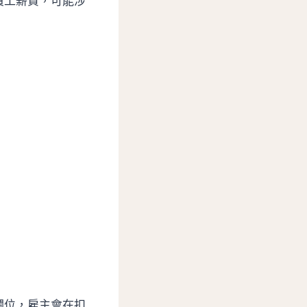
入員工薪資，可能涉
欄位，雇主會在扣