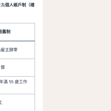
改為
個人帳戶制（確
退舊制
換雇主歸零
計算
年滿 55 歲工作
工