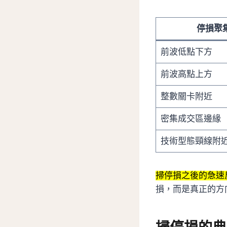
停損聚
前波低點下方
前波高點上方
整數關卡附近
密集成交區邊緣
技術型態頸線附
掃停損之後的急速
損，而是真正的方