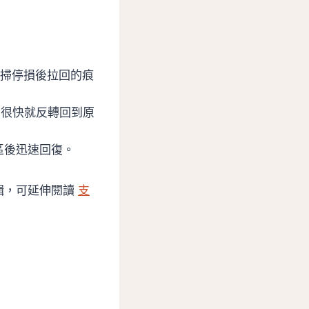
是掃停損後拉回的痕
，很快就反轉回到原
區後迅速回復。
輯，可延伸閱讀
支