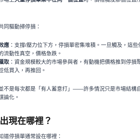
共同驅動掃停損：
效應
：支撐/壓力位下方，停損單密集堆積。一旦觸及，這些
的流動性真空，價格急跌。
獵取
：資金規模較大的市場參與者，有動機把價格推到停損
趁低買入，再推回。
並不是每次都是「有人蓄意打」——許多情況只是市場結構
謀論化。
出現在哪裡？
知道停損單通常設在哪裡：