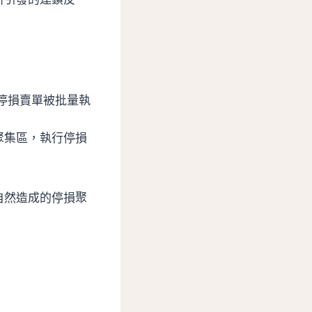
停損賣單被批量執
聚集區，執行停損
自然造成的停損聚