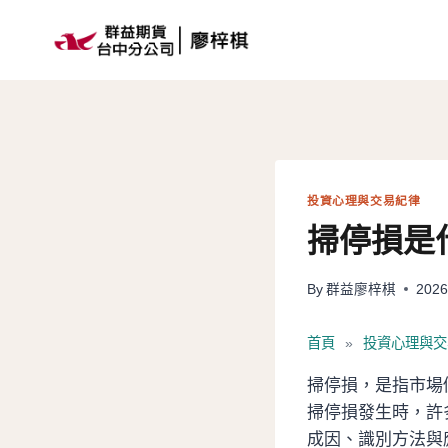
Skip
to
content
投資心理與交易紀律
掃停損是
By
群益廖梓棋
2026
首頁
»
投資心理與交
掃停損，是指市場
掃停損發生時，許
成因、識別方法與