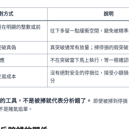
對方式
說明
設在明顯的整數或前
往下多留一點緩衝空間，避免被精準
突破真偽
真突破通常有放量；掃停損的假突破
應
不在突破當下馬上執行，等一根確認
沒有絕對安全的停損位，接受小額損
交易成本
分
的工具，不是被掃就代表分析錯了。
即使被掃到停損
不是賭氣追單。