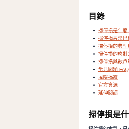
目錄
掃停損是什麼
掃停損最常出
掃停損的典型
掃停損的應對
掃停損與散戶
常見問題 FAQ
風險揭露
官方資源
延伸閱讀
掃停損是什
掃停損的本質，是