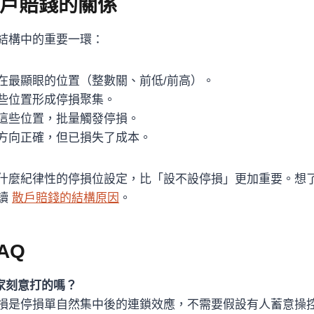
戶賠錢的關係
結構中的重要一環：
在最顯眼的位置（整數關、前低/前高）。
些位置形成停損聚集。
這些位置，批量觸發停損。
方向正確，但已損失了成本。
什麼紀律性的停損位設定，比「設不設停損」更加重要。想
讀
散戶賠錢的結構原因
。
AQ
家刻意打的嗎？
損是停損單自然集中後的連鎖效應，不需要假設有人蓄意操