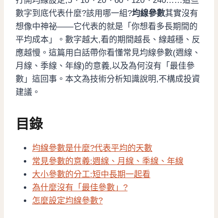
打開均線設定,5、10、20、60、120、240……這些
數字到底代表什麼?該用哪一組?
均線參數
其實沒有
想像中神祕——它代表的就是「你想看多長期間的
平均成本」。數字越大,看的期間越長、線越穩、反
應越慢。這篇用白話帶你看懂常見均線參數(週線、
月線、季線、年線)的意義,以及為何沒有「最佳參
數」這回事。本文為技術分析知識說明,不構成投資
建議。
目錄
均線參數是什麼?代表平均的天數
常見參數的意義:週線、月線、季線、年線
大小參數的分工:短中長期一起看
為什麼沒有「最佳參數」?
怎麼設定均線參數?