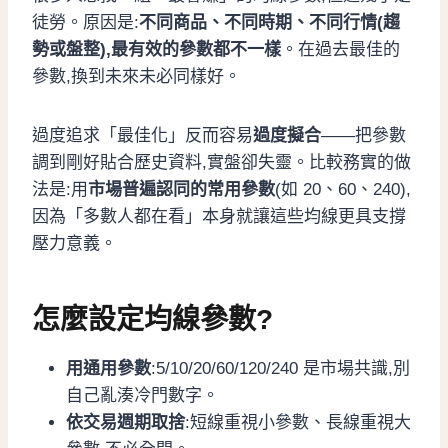
徒勞。原因是:
不同商品、不同時期、不同行情(趨
勢或盤整),最有效的參數都不一樣
。在過去最佳的
參數,換到未來未必同樣好。
過度追求「最佳化」反而容易
過度擬合
——把參數
調到剛好貼合歷史資料,實盤卻失靈。比較務實的做
法是:用
市場普遍認同的常用參數
(如 20、60、240),
因為「多數人都在看」本身就讓這些均線更具支撐
壓力意義。
怎麼設定均線參數?
用通用參數
:5/10/20/60/120/240 是市場共識,別
自己亂湊冷門數字。
依交易週期取捨
:短線重視小參數、長線重視大