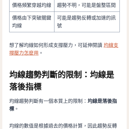
價格頻繁穿越均線
趨勢不明，可能是盤整區間
價格由下突破關鍵
可能是趨勢反轉或加速的訊
均線
號
想了解均線如何形成支撐壓力，可延伸閱讀
均線支
撐壓力怎麼用
。
均線趨勢判斷的限制：均線是
落後指標
均線趨勢判斷有一個本質上的限制：
均線是落後指
標
。
均線的數值是根據過去的價格計算，因此趨勢反轉