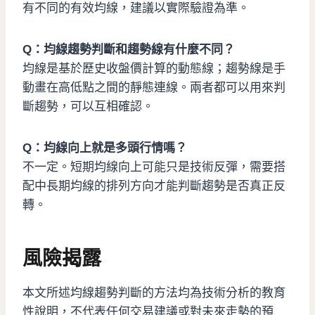
有不同的有效均線，建議以實際驗證為準。
Q：均線趨勢判斷和趨勢線有什麼不同？
均線是基於歷史收盤價計算的動態線；趨勢線是手
動畫在高低點之間的靜態連線。兩者都可以用來判
斷趨勢，可以互相確認。
Q：均線向上就是多頭行情嗎？
不一定。短期均線向上可能只是技術反彈，需要搭
配中長期均線的排列方向才能判斷趨勢是否真正反
轉。
風險揭露
本文所述均線趨勢判斷的方法均為技術分析的教育
性說明，不代表任何交易建議或對未來走勢的預