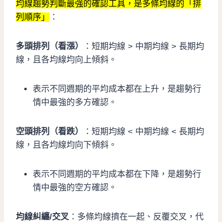
均線趨勢判斷最強的確認工具，是多條均線的「排
列順序」
：
多頭排列（看漲）
：短期均線 > 中期均線 > 長期均
線，且各均線均向上傾斜。
表示不同週期的平均成本都在上升，是趨勢行
情中最強的多方確認。
空頭排列（看跌）
：短期均線 < 中期均線 < 長期均
線，且各均線均向下傾斜。
表示不同週期的平均成本都在下降，是趨勢行
情中最強的空方確認。
均線糾纏/交叉
：多條均線擠在一起、反覆交叉，代