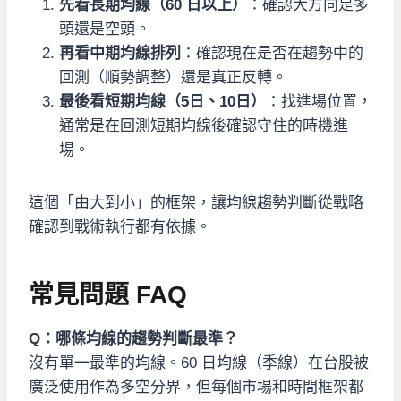
先看長期均線（60 日以上）
：確認大方向是多
頭還是空頭。
再看中期均線排列
：確認現在是否在趨勢中的
回測（順勢調整）還是真正反轉。
最後看短期均線（5日、10日）
：找進場位置，
通常是在回測短期均線後確認守住的時機進
場。
這個「由大到小」的框架，讓均線趨勢判斷從戰略
確認到戰術執行都有依據。
常見問題 FAQ
Q：哪條均線的趨勢判斷最準？
沒有單一最準的均線。60 日均線（季線）在台股被
廣泛使用作為多空分界，但每個市場和時間框架都