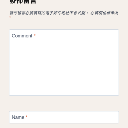
發佈留言
發佈留言必須填寫的電子郵件地址不會公開。
必填欄位標示為
*
Comment
*
Name
*