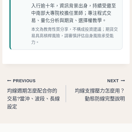
入行逾十年，資訊背景出身，持續受邀至
中南部大專院校擔任業師；專注程式交
易、量化分析與期貨、選擇權教學。
本文為教育性質分享，不構成投資建議；期貨交
易具高槓桿風險，請審慎評估自身風險承受能
力。
文
PREVIOUS
NEXT
均線週期怎麼配合你的
均線支撐壓力怎麼用？
章
交易?當沖、波段、長線
動態防線完整說明
導
設定
覽