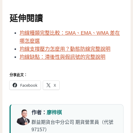
延伸閱讀
均線種類完整比較：SMA、EMA、WMA 差在
哪怎麼選
均線支撐壓力怎麼用？動態防線完整說明
均線缺點：滯後性與假訊號的完整說明
分享此文：
Facebook
X
作者：
廖梓棋
群益期貨台中分公司 期貨營業員（代號
97157）