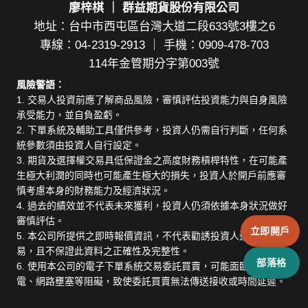
廖梓棋 ｜ 群益期貨股份有限公司
地址：台中市西屯區台灣大道二段633號3樓之6
專線：04-2319-2913 ｜ 手機：0909-478-703
114年金管期分字第003號
風險警語：
1. 交易人投資前應了解商品風險，審慎評估投資能力與自身風險
承受能力，並自負盈虧。
2. 下單系統及輔助工具僅供參考，投資人仍需自行判斷，任何系
統參數須由投資人自行設定。
3. 期貨及選擇權交易具低保證金之高度財務槓桿特性，在可能產
生極大利潤的同時也可能產生極大的損失，投資人於開戶前應審
慎考慮本身的財務能力及經濟狀況。
4. 過去的績效並不代表未來獲利，投資人仍須依據本身狀況做好
審慎評估。
立即開戶
5. 本公司所提供之即時報價資訊，不代表勸誘投資人進行期貨交
易，且不保證此資料之正確性及完整性。
部落格
6. 使用本公司的電子下單系統交易委託買賣，可能面臨斷線、斷
電、網路壅塞等阻礙，致使委託買賣無法傳送接收或時間延遲。