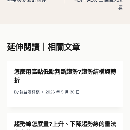
盤整與變盤的前兆
−DI、ADX 三條線怎麼
導
看
覽
延伸閱讀｜相關文章
怎麼用高點低點判斷趨勢?趨勢結構與轉
折
By
群益廖梓棋
2026 年 5 月 30 日
趨勢線怎麼畫?上升、下降趨勢線的畫法