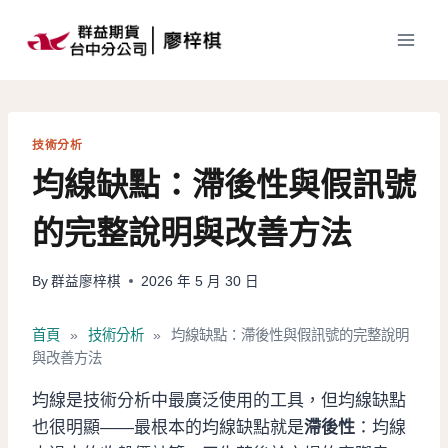
Skip
to
content
技術分析
均線缺點：滯後性與假訊號
的完整說明與改善方法
By
群益廖梓棋
2026 年 5 月 30 日
首頁
»
技術分析
»
均線缺點：滯後性與假訊號的完整說明
與改善方法
均線是技術分析中最廣泛使用的工具，但均線缺點
也很明顯——最根本的均線缺點就是
滯後性
：均線