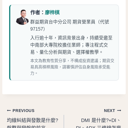
作者：
廖梓棋
群益期貨台中分公司 期貨營業員（代號
97157）
入行逾十年，資訊背景出身，持續受邀至
中南部大專院校擔任業師；專注程式交
易、量化分析與期貨、選擇權教學。
本文為教育性質分享，不構成投資建議；期貨交
易具高槓桿風險，請審慎評估自身風險承受能
力。
文
PREVIOUS
NEXT
均線糾結與發散是什麼?
DMI 是什麼?+DI、
章