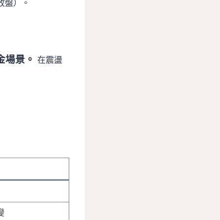
收盤）。
金場景。
在震盪
變