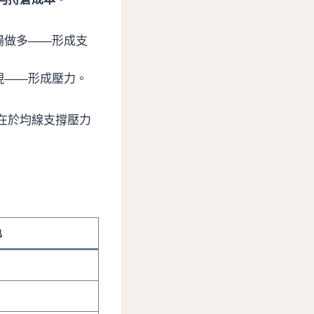
場做多——形成支
現——形成壓力。
在於均線支撐壓力
色