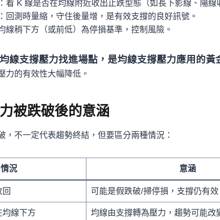
：看 K 線是否在均線附近收出止跌型態（如長下影線、陽線
：回測時量縮，守住後量增，是有效支撐的良好訊號。
均線稍下方（或前低）為停損基準，控制風險。
均線支撐壓力找進場點，是均線支撐壓力應用的黃
壓力的有效性大幅降低。
力被跌破後的意涵
破，不一定代表趨勢終結，但要區分兩種情況：
情況
意涵
收回
可能是假跌破/掃停損，支撐仍有效
在均線下方
均線由支撐轉為壓力，趨勢可能改