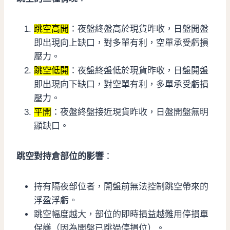
跳空高開
：夜盤終盤高於現貨昨收，日盤開盤
即出現向上缺口，對多單有利，空單承受虧損
壓力。
跳空低開
：夜盤終盤低於現貨昨收，日盤開盤
即出現向下缺口，對空單有利，多單承受虧損
壓力。
平開
：夜盤終盤接近現貨昨收，日盤開盤無明
顯缺口。
跳空對持倉部位的影響
：
持有隔夜部位者，開盤前無法控制跳空帶來的
浮盈浮虧。
跳空幅度越大，部位的即時損益越難用停損單
保護（因為開盤已跳過停損位）。