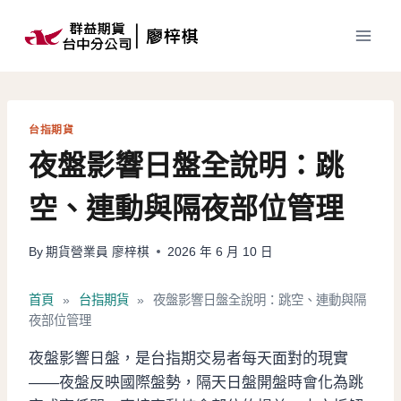
Skip
to
content
台指期貨
夜盤影響日盤全說明：跳
空、連動與隔夜部位管理
By
期貨營業員 廖梓棋
2026 年 6 月 10 日
首頁
»
台指期貨
»
夜盤影響日盤全說明：跳空、連動與隔
夜部位管理
夜盤影響日盤，是台指期交易者每天面對的現實
——夜盤反映國際盤勢，隔天日盤開盤時會化為跳