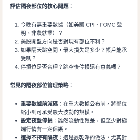
評估隔夜部位的核心問題
：
今晚有無重要數據（如美國 CPI、FOMC 聲
明、非農就業）？
美股開盤方向是否對現有部位不利？
如果隔天跳空開，最大損失是多少？帳戶能承
受嗎？
停損位是否合理？跳空後停損還有意義嗎？
常見的隔夜部位管理策略
：
重要數據前減碼
：在重大數據公布前，將部位
縮小到可承受最大波動的規模。
設定夜盤停損
：雖然流動性較差，但至少對極
端行情有一定保護。
選擇不持有隔夜
：這是最乾淨的做法，尤其對