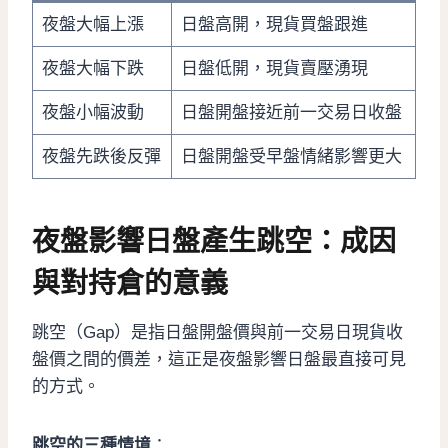
夜盤大幅上漲
日盤高開，現貨買盤跟進
夜盤大幅下跌
日盤低開，現貨賣壓湧現
夜盤小幅波動
日盤開盤接近前一交易日收盤
夜盤先跌後反彈
日盤開盤受早盤情緒影響更大
夜盤影響日盤產生跳空：成因
與對持倉的意義
跳空（Gap）是指日盤開盤價與前一交易日現貨收
盤價之間的價差，這正是夜盤影響日盤最直接可見
的方式。
跳空的三種情境
：