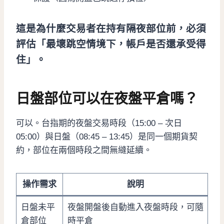
這是為什麼交易者在持有隔夜部位前，必須
評估「最壞跳空情境下，帳戶是否還承受得
住」。
日盤部位可以在夜盤平倉嗎？
可以。台指期的夜盤交易時段（15:00 – 次日
05:00）與日盤（08:45 – 13:45）是同一個期貨契
約，部位在兩個時段之間無縫延續。
操作需求
說明
日盤未平
夜盤開盤後自動進入夜盤時段，可隨
倉部位
時平倉