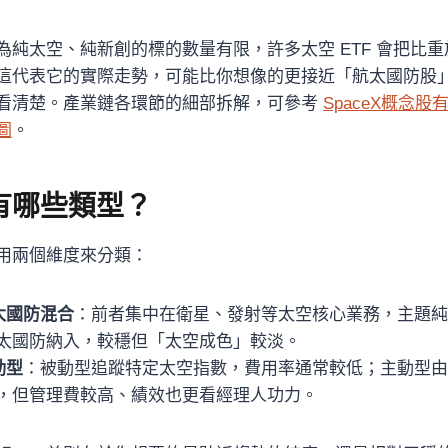
為純太空、純新創的標的數量有限，許多太空 ETF 會把比
這代表它的實際走勢，可能比你想像的更接近「航太國防股
看清楚。產業鏈各環節的細部拆解，可參考
SpaceX概念
圖
。
 有哪些類型？
用兩個維度來分類：
航太國防混合
：前者集中在衛星、發射等太空核心業務，主題純
太國防納入，較穩但「太空成色」較淡。
動型
：被動型追蹤特定太空指數，費用率通常較低；主動型由
，但管理費較高、績效也更看經理人功力。