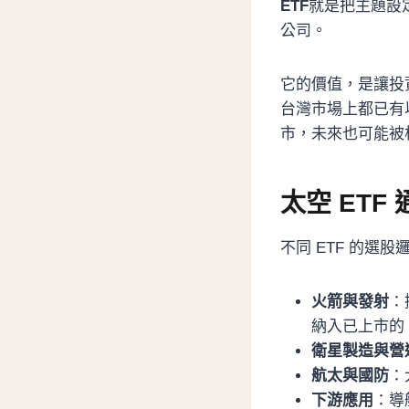
ETF
就是把主題設
公司。
它的價值，是讓投
台灣市場上都已有以
市，未來也可能被
太空 ET
不同 ETF 的選
火箭與發射
：
納入已上市的 S
衛星製造與營
航太與國防
：
下游應用
：導