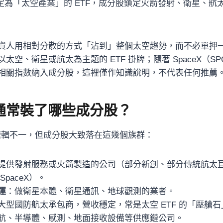
定為「太空產業」的 ETF，成分股鎖定火箭發射、衛星、航
資人用相對分散的方式「沾到」整個太空趨勢，而不必單押
太空、衛星或航太為主題的 ETF 掛牌；隨著 SpaceX（S
相關指數納入成分股，這裡僅作知識說明，不代表任何推薦
F 通常裝了哪些成分股？
股邏輯不一，但成分股大致落在這幾個族群：
提供發射服務或火箭製造的公司（部分新創、部分傳統航太
paceX）。
運
：做衛星本體、衛星通訊、地球觀測的業者。
大型國防航太承包商，營收穩定，常是太空 ETF 的「壓艙石
航、半導體、感測、地面接收設備等供應鏈公司。