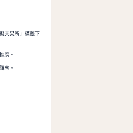
擬交易所」模擬下
推廣。
觀念。