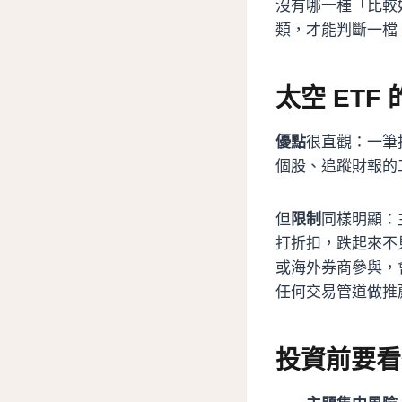
沒有哪一種「比較
類，才能判斷一檔 
太空 ETF
優點
很直觀：一筆
個股、追蹤財報的
但
限制
同樣明顯：
打折扣，跌起來不
或海外券商參與，
任何交易管道做推
投資前要看