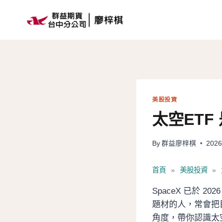
Skip
to
content
美股投資
太空ET
By
群益廖梓棋
2026
首頁
»
美股投資
»
SpaceX 已於 
題材的人，常會把
角度，帶你認識太空