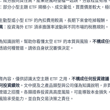
：成分股同質性高，產業逆風時整檔一起跌，分散程度有限
：部分小型主題 ETF 規模小、成交量低，買賣價差較大，
主動型或小型 ETF 的內扣費用較高，長期下來會吃掉報酬。
異
：投資海外 ETF 須承擔匯率波動與不同市場的稅務規則。
知識說明，幫助你看懂太空 ETF 的本質與風險，
不構成任
透過何種管道，請依自身狀況審慎決定。
內容，僅供認識太空主題 ETF 之用，
不構成任何投資建議
何投資績效
。文中提及之產品類型與公司僅為知識說明，非
管道之招攬。各類證券投資具高度風險，可能導致本金損失
風險承受能力，並自負交易決策之責任。