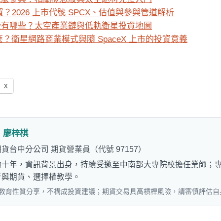
麼買？2026 上市代號 SPCX、估值與參與管道解析
概念股有哪些？太空產業鏈與低軌衛星投資地圖
 是什麼？衛星網路商業模式與隨 SpaceX 上市的投資意義
X
：
廖梓棋
貨台中分公司 期貨營業員（代號 97157）
逾十年，資訊背景出身，持續受邀至中南部大專院校擔任業師；
析與期貨、選擇權教學。
教育性質分享，不構成投資建議；期貨交易具高槓桿風險，請審慎評估自