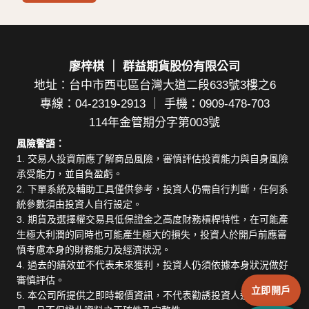
廖梓棋 ｜ 群益期貨股份有限公司
地址：台中市西屯區台灣大道二段633號3樓之6
專線：04-2319-2913 ｜ 手機：0909-478-703
114年金管期分字第003號
風險警語：
1. 交易人投資前應了解商品風險，審慎評估投資能力與自身風險
承受能力，並自負盈虧。
2. 下單系統及輔助工具僅供參考，投資人仍需自行判斷，任何系
統參數須由投資人自行設定。
3. 期貨及選擇權交易具低保證金之高度財務槓桿特性，在可能產
生極大利潤的同時也可能產生極大的損失，投資人於開戶前應審
慎考慮本身的財務能力及經濟狀況。
4. 過去的績效並不代表未來獲利，投資人仍須依據本身狀況做好
審慎評估。
立即開戶
5. 本公司所提供之即時報價資訊，不代表勸誘投資人進行期貨交