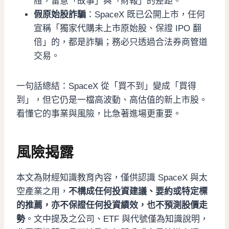
證，留意「故事」與「財報」的差距。
假原始股詐騙
：SpaceX 既已公開上市，任何
宣稱「獨家代購未上市原始股、保證 IPO 翻
倍」的，都是詐騙；務必只透過合法券商管道
交易。
一句話總結：SpaceX 從「買不到」變成「買得
到」，但它仍是一檔高波動、高估值的新上市股。
看懂它的事業與風險，比急著進場更重要。
風險揭露
本文為財經知識教育內容，僅供認識 SpaceX 與太
空產業之用，
不構成任何投資建議、要約或特定標
的推薦，亦不保證任何投資績效，也不預測股價走
勢
。文中提及之公司、ETF 與代號僅為知識說明，