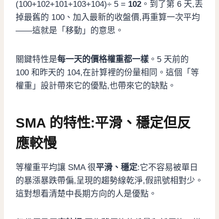
(100+102+101+103+104)÷ 5 =
102
。到了第 6 天,丟
掉最舊的 100、加入最新的收盤價,再重算一次平均
——這就是「移動」的意思。
關鍵特性是
每一天的價格權重都一樣
。5 天前的
100 和昨天的 104,在計算裡的份量相同。這個「等
權重」設計帶來它的優點,也帶來它的缺點。
SMA 的特性:平滑、穩定但反
應較慢
等權重平均讓 SMA 很
平滑、穩定
:它不容易被單日
的暴漲暴跌帶偏,呈現的趨勢線乾淨,假訊號相對少。
這對想看清楚中長期方向的人是優點。