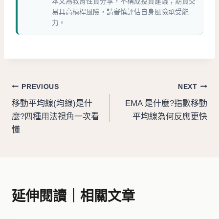
本文為教育性質分享，不構成投資建議；期貨交
易具高槓桿風險，請審慎評估自身風險承受能
力。
文
PREVIOUS
NEXT
移動平均線(均線)是什
EMA 是什麼?指數移動
章
麼?四種用法視角一次看
平均線為何反應更快
導
懂
覽
延伸閱讀｜相關文章